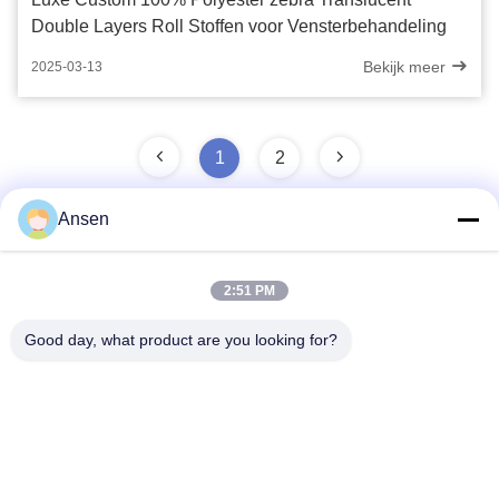
Double Layers Roll Stoffen voor Vensterbehandeling
Bekijk meer
2025-03-13
1
2
Ansen
Snel contact
2:51 PM
Good day, what product are you looking for?
Adres
No.1098 Middensectie van Jiannan-Weg, High-tech. Streek,
Chengdu, China.
Telefoon
86-28-8533-3329