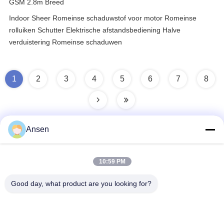
GSM 2.8m Breed
Indoor Sheer Romeinse schaduwstof voor motor Romeinse
rolluiken Schutter Elektrische afstandsbediening Halve
verduistering Romeinse schaduwen
1
2
3
4
5
6
7
8
Ansen
Snel contact
10:59 PM
Good day, what product are you looking for?
Adres
No.1098 Middensectie van Jiannan-Weg, High-tech. Streek,
Chengdu, China.