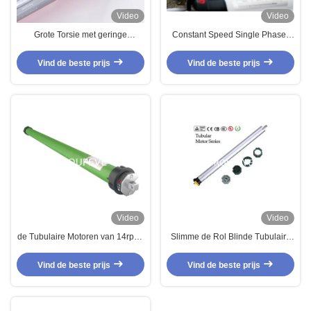
Video
Video
Grote Torsie met geringe
Constant Speed Single Phase-
geluidssterkte 35mm Tubulaire
Rol Blinde Tubulaire Motor 38dB
Blinde Motor 110V-230V
Vind de beste prijs
Vind de beste prijs
Video
Video
de Tubulaire Motoren van 14rpm-
Slimme de Rol Blinde Tubulaire
38rpm Rollerhouse voor
Motor met geringe geluidssterkte
Rolzonneblinden 230V
100-300W van 110V 230V
Vind de beste prijs
Vind de beste prijs