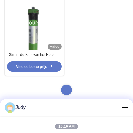
Video
35mm de Buis van het Rolblind
motoriseerde buiten binnen
Blinde Motor IP44 en
Vind de beste prijs
1
Judy
Snel contact
10:10 AM