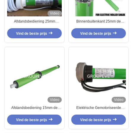
Video
Afstandsbediening 25mm
Binnenbuitenkant 25mm de
Tubulaire Motor voor
Tubulaire Motor 220V 15rpm van
Rolzonneblinden IP44
Smart Homezonneblinden
Vind de beste prijs
Vind de beste prijs
Video
Video
Afstandsbediening 15mm de
Elektrische Gemotoriseerde
Zonne Blinde Tubulaire Motor
Dooya-Gordijn Tubulaire Motor
IP44 van de Schaduwrol
voor Zonneblinden 200N.M
Vind de beste prijs
Vind de beste prijs