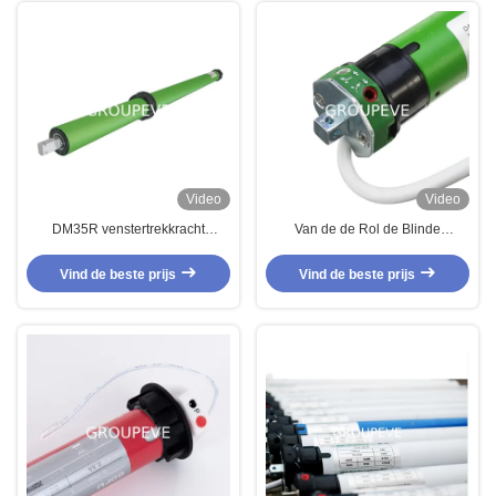
Video
Video
DM35R venstertrekkracht
Van de de Rol de Blinde
onderaan Rol Blinde Tubulaire
Tubulaire Motor van ISO9001
Motor voor 35mm Cellulaire
40dB Toebehoren 50H Z60Hz
Vind de beste prijs
Vind de beste prijs
Zonneblinden