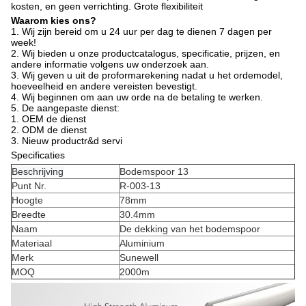
kosten, en geen verrichting. Grote flexibiliteit
Waarom kies ons?
1. Wij zijn bereid om u 24 uur per dag te dienen 7 dagen per
week!
2. Wij bieden u onze productcatalogus, specificatie, prijzen, en
andere informatie volgens uw onderzoek aan.
3. Wij geven u uit de proformarekening nadat u het ordemodel,
hoeveelheid en andere vereisten bevestigt.
4. Wij beginnen om aan uw orde na de betaling te werken.
5. De aangepaste dienst:
1. OEM de dienst
2. ODM de dienst
3. Nieuw productr&d servi
Specificaties
Beschrijving
Bodemspoor 13
Punt Nr.
R-003-13
Hoogte
78mm
Breedte
30.4mm
Naam
De dekking van het bodemspoor
Materiaal
Aluminium
Merk
Sunewell
MOQ
2000m