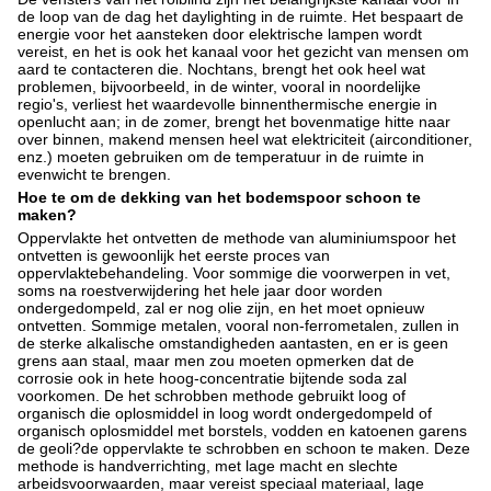
de loop van de dag het daylighting in de ruimte. Het bespaart de
energie voor het aansteken door elektrische lampen wordt
vereist, en het is ook het kanaal voor het gezicht van mensen om
aard te contacteren die. Nochtans, brengt het ook heel wat
problemen, bijvoorbeeld, in de winter, vooral in noordelijke
regio's, verliest het waardevolle binnenthermische energie in
openlucht aan; in de zomer, brengt het bovenmatige hitte naar
over binnen, makend mensen heel wat elektriciteit (airconditioner,
enz.) moeten gebruiken om de temperatuur in de ruimte in
evenwicht te brengen.
Hoe te om de dekking van het bodemspoor schoon te
maken?
Oppervlakte het ontvetten de methode van aluminiumspoor het
ontvetten is gewoonlijk het eerste proces van
oppervlaktebehandeling. Voor sommige die voorwerpen in vet,
soms na roestverwijdering het hele jaar door worden
ondergedompeld, zal er nog olie zijn, en het moet opnieuw
ontvetten. Sommige metalen, vooral non-ferrometalen, zullen in
de sterke alkalische omstandigheden aantasten, en er is geen
grens aan staal, maar men zou moeten opmerken dat de
corrosie ook in hete hoog-concentratie bijtende soda zal
voorkomen. De het schrobben methode gebruikt loog of
organisch die oplosmiddel in loog wordt ondergedompeld of
organisch oplosmiddel met borstels, vodden en katoenen garens
de geoli?de oppervlakte te schrobben en schoon te maken. Deze
methode is handverrichting, met lage macht en slechte
arbeidsvoorwaarden, maar vereist speciaal materiaal, lage