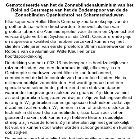
Gemotoriseerde van het de Zonneblindenaluminium van het
Rolblind Gestreepte van het de Bodemspoor van de de
Zonneblinden Openluchtrol het Schermschaduwen
Elke koper van Roller Blinds Company zou fabrieksprijs van de
groothandelaar willen direct worden. Sunewell als één van
grootste fabriek die Aluminiumprofiel voor Binnen en Openluchtrol
vervaardigde verblindt Systeem sinds 1991. Concurrerende prijs
en superieure kwaliteit die hebben verzekerd kunnen wij met
cliënten vele jaren van eerste proeforde 38mm samenwerken de
Rolbuis van de Aluminium Witte Kleur en onze
hoofdspoordekking.
De dekking van het r-003-13 bodemspoor is hoofdzakelijk voor
rolzonneblinden, wat een doorbraak in stijl, efficiency, is en
Gestreepte schaduwen zacht filter de zon functioneert,
combinerend de lichte controle van horizontale blinden. Het is
milieuvriendelijke zonneblinden. Het wordt gemaakt met een
speciale weefselmethode, gebruikend een stuk van dacron
waaronder toegevoegde stukken van gaas is. Zijn kleur zal niet
als oud gebruiken langzaam verdwijnen. Zijn verlichtingssnelheid
is rang 5. Wij gebruiken sommige speciale technieken zodat zijn
draad niet zal verdelen. Wij nemen in één of andere uitstekende
techniek in dit soort die zonneblinden, itssurface zeer vlot en
glanzend maken, ook kunnen zijn heldere kleur en duidelijke
streep u zijn waarde tonen. Zijn materialen zijn niet gemakkelijk
tot vuil, en kunnen door water worden schoongemaakt en kunnen
ook strijken.
De vensters van het rolblind zijn het belangrijkste kanaal voor in