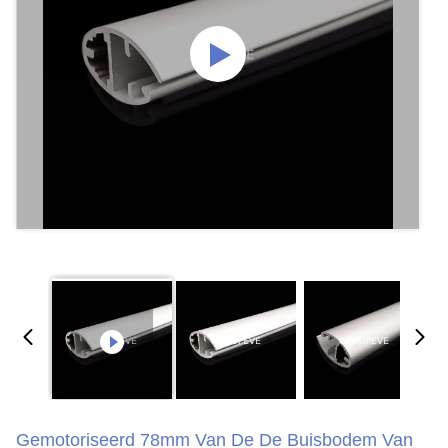
Gemotoriseerd 78mm Van De De Buisbodem Van