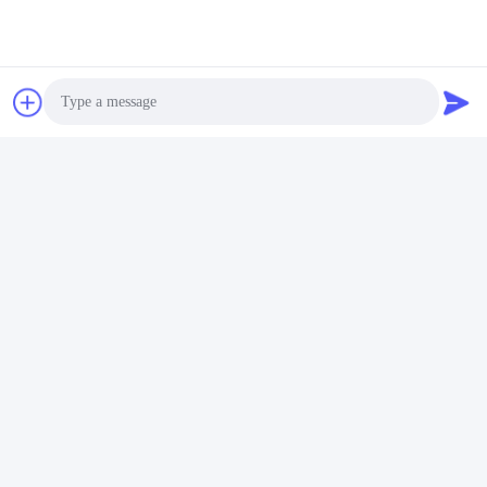
Photo
Video Call
Audio Call