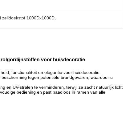
d zeildoekstof 1000Dx1000D
, 
lgordijnstoffen voor huisdecoratie
d, functionaliteit en elegantie voor huisdecoratie.
e bescherming tegen potentiële brandgevaren, waardoor u
g en UV-stralen te verminderen, terwijl ze zacht natuurlijk licht
nvoudige bediening en past naadloos in ramen van alle