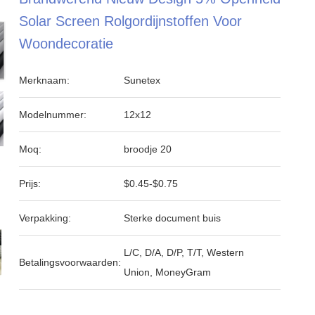
Solar Screen Rolgordijnstoffen Voor
Woondecoratie
Merknaam:
Sunetex
Modelnummer:
12x12
Moq:
broodje 20
Prijs:
$0.45-$0.75
Verpakking:
Sterke document buis
L/C, D/A, D/P, T/T, Western
Betalingsvoorwaarden:
Union, MoneyGram