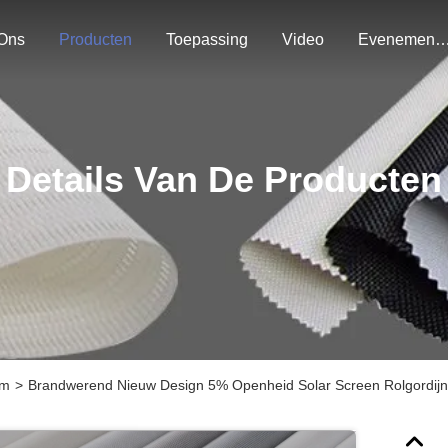
Ons
Producten
Toepassing
Video
Evenemen
Details Van De Producten
rm
>
Brandwerend Nieuw Design 5% Openheid Solar Screen Rolgordijn