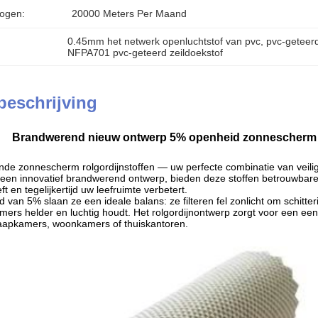
ogen:
20000 Meters Per Maand
0.45mm het netwerk openluchtstof van pvc
, 
pvc-geteer
NFPA701 pvc-geteerd zeildoekstof
beschrijving
Brandwerend nieuw ontwerp 5% openheid zonnescherm ro
e zonnescherm rolgordijnstoffen — uw perfecte combinatie van veilighei
een innovatief brandwerend ontwerp, bieden deze stoffen betrouwbar
 en tegelijkertijd uw leefruimte verbetert.
van 5% slaan ze een ideale balans: ze filteren fel zonlicht om schitterin
ers helder en luchtig houdt. Het rolgordijnontwerp zorgt voor een ee
laapkamers, woonkamers of thuiskantoren.