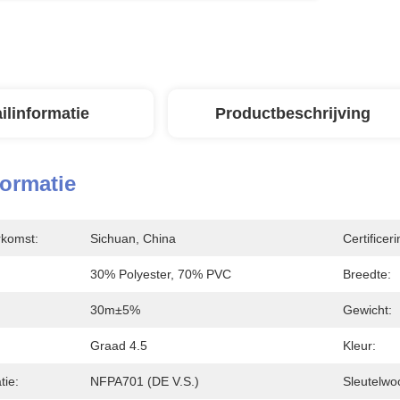
ilinformatie
Productbeschrijving
formatie
rkomst:
Sichuan, China
Certificeri
30% Polyester, 70% PVC
Breedte:
30m±5%
Gewicht:
Graad 4.5
Kleur:
tie:
NFPA701 (DE V.S.)
Sleutelwo