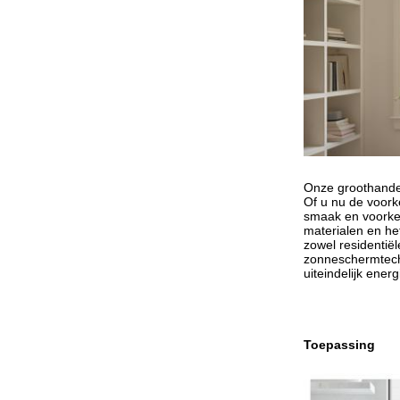
Onze groothandel 
Of u nu de voork
smaak en voorke
materialen en he
zowel residentië
zonneschermtechn
uiteindelijk ener
Toepassing