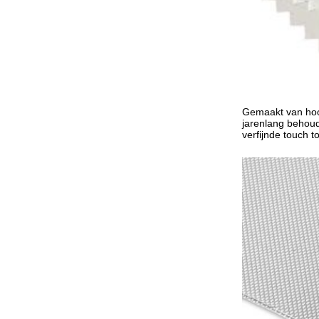
Gemaakt van hoog
jarenlang behoude
verfijnde touch t