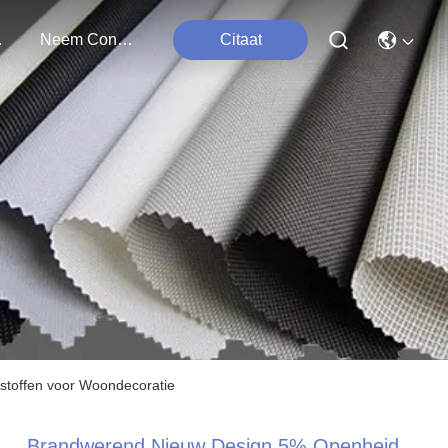
ten
Neem Contact Met Ons Op
Citaat
stoffen voor Woondecoratie
Brandwerend Nieuw Design 5% Openheid