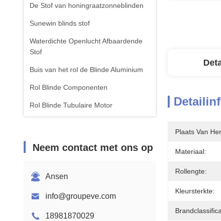
De Stof van honingraatzonneblinden
Sunewin blinds stof
Waterdichte Openlucht Afbaardende
Stof
Deta
Buis van het rol de Blinde Aluminium
Rol Blinde Componenten
Detailin
Rol Blinde Tubulaire Motor
Roman Blinds Fabric
Plaats Van He
Neem contact met ons op
Materiaal:
Rollengte:
Ansen
Kleursterkte:
info@groupeve.com
Brandclassifica
18981870029