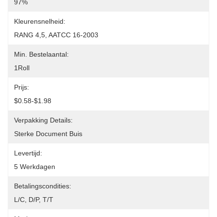
97%
Kleurensnelheid:
RANG 4,5, AATCC 16-2003
Min. Bestelaantal:
1Roll
Prijs:
$0.58-$1.98
Verpakking Details:
Sterke Document Buis
Levertijd:
5 Werkdagen
Betalingscondities:
L/C, D/P, T/T