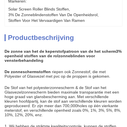
Markeren:
Solar Screen Roller Blinds Stoffen
, 
3% De Zonneblindenstoffen Van De Openheidsrol
, 
Stoffen Voor Het Vervaardigen Van Ramen
Productbeschrijving
De zonne van het de keperstofpatroon van de het scherm3%
openheid stoffen van de rolzonneblinden voor
vensterbehandeling
De zonneschermstoffen
riepen ook Zonnestof, die met
Polyester of Glasvezel met pvc op
de proppen is
gekomen.
De Stof van het polyesterzonnescherm & de Stof van het
Glasvezelzonnescherm bieden maximale transparantie met een
hoge graad van glansbescherming aan. Met verschillende
kleuren hoofdpartij, kan de stof aan verschillende kleuren worden
geproduceerd. Er zijn meer dan 700,000holes op één vierkante
meterstof, en verschillende openheid zoals 0%, 1%, 3%, 5%, 8%,
10%, 12%, 20%, enz.
1.
Wij hebben de striktste kwaliteitscontrole, kunnen de stoffen