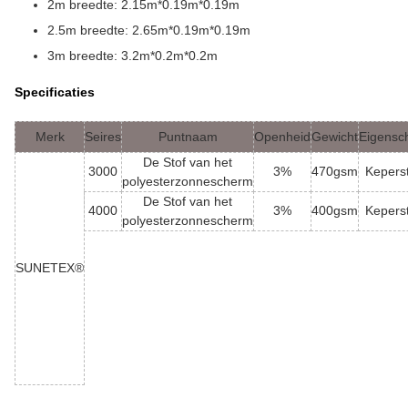
2m breedte: 2.15m*0.19m*0.19m
2.5m breedte: 2.65m*0.19m*0.19m
3m breedte: 3.2m*0.2m*0.2m
Specificaties
Merk
Seires
Puntnaam
Openheid
Gewicht
Eigensc
De Stof van het
3000
3%
470gsm
Keperst
polyesterzonnescherm
De Stof van het
4000
3%
400gsm
Keperst
polyesterzonnescherm
SUNETEX®