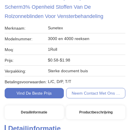
Scherm3% Openheid Stoffen Van De
Rolzonneblinden Voor Vensterbehandeling
Sunetex
Merknaam:
3000 en 4000 reeksen
Modelnummer:
1Roll
Moq:
$0.58-$1.98
Prijs:
Sterke document buis
Verpakking:
L/C, D/P, T/T
Betalingsvoorwaarden:
Vind De Beste Prijs
Neem Contact Met Ons Op
Detailinformatie
Productbeschrijving
Detailinformatie