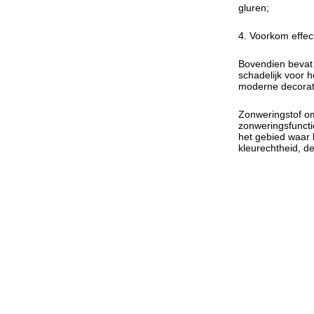
gluren;
4. Voorkom effect
Bovendien bevat d
schadelijk voor h
moderne decorat
Zonweringstof om
zonweringsfuncti
het gebied waar 
kleurechtheid, d