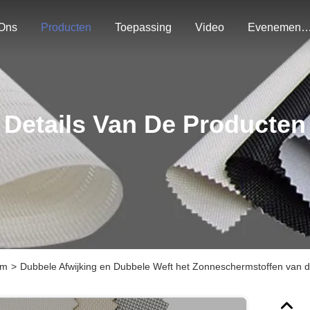
Ons
Producten
Toepassing
Video
Evenemen
Details Van De Producten
rm
>
Dubbele Afwijking en Dubbele Weft het Zonneschermstoffen van 