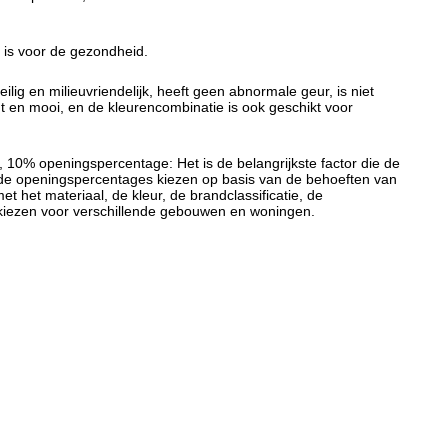
g is voor de gezondheid.
lig en milieuvriendelijk, heeft geen abnormale geur, is niet
ant en mooi, en de kleurencombinatie is ook geschikt voor
, 10% openingspercentage: Het is de belangrijkste factor die de
ende openingspercentages kiezen op basis van de behoeften van
het materiaal, de kleur, de brandclassificatie, de
te kiezen voor verschillende gebouwen en woningen.