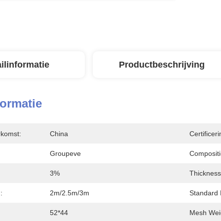
ilinformatie
Productbeschrijving
formatie
rkomst:
China
Certificeri
Groupeve
Compositi
3%
Thickness
:
2m/2.5m/3m
Standard 
52*44
Mesh Wei