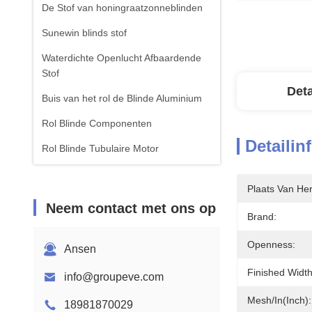
De Stof van honingraatzonneblinden
Sunewin blinds stof
Waterdichte Openlucht Afbaardende
Stof
Deta
Buis van het rol de Blinde Aluminium
Rol Blinde Componenten
Detailin
Rol Blinde Tubulaire Motor
Roman Blinds Fabric
Plaats Van He
Neem contact met ons op
Brand:
Openness:
Ansen
Finished Width
info@groupeve.com
Mesh/In(Inch):
18981870029