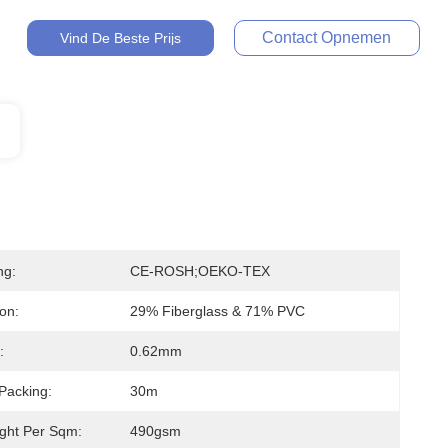
Contact Opnemen
Vind De Beste Prijs
ng:
CE-ROSH;OEKO-TEX
on:
29% Fiberglass & 71% PVC
:
0.62mm
Packing:
30m
ght Per Sqm:
490gsm