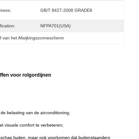
tness:
GB/T 8427-2008 GRADE8
fication:
NFPA701(USA)
f van het Afwijkingszonnescherm
fen voor rolgordijnen
de belasting van de airconditioning;
 het visuele comfort te verbeteren;
landschap buiten, maar ook voorkomen dat buitenstaanders