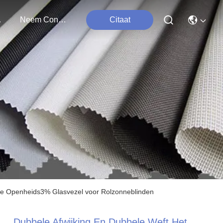
ten
Neem Contact Met Ons Op
Citaat
de Openheids3% Glasvezel voor Rolzonneblinden
Dubbele Afwijking En Dubbele Weft Het