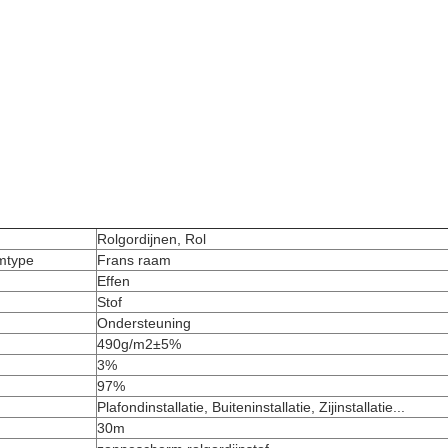
Rolgordijnen, Rol
amtype
Frans raam
Effen
Stof
Ondersteuning
490g/m2±5%
3%
97%
Plafondinstallatie, Buiteninstallatie, Zijinstallatie...
30m