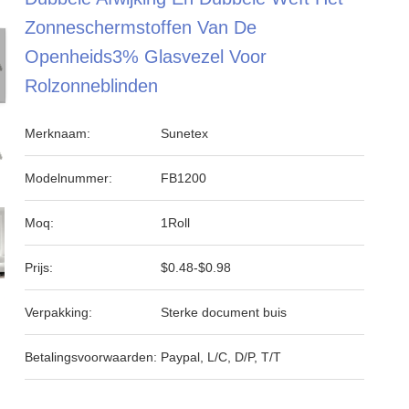
Zonneschermstoffen Van De
Openheids3% Glasvezel Voor
Rolzonneblinden
Merknaam:
Sunetex
Modelnummer:
FB1200
Moq:
1Roll
Prijs:
$0.48-$0.98
Verpakking:
Sterke document buis
Betalingsvoorwaarden:
Paypal, L/C, D/P, T/T