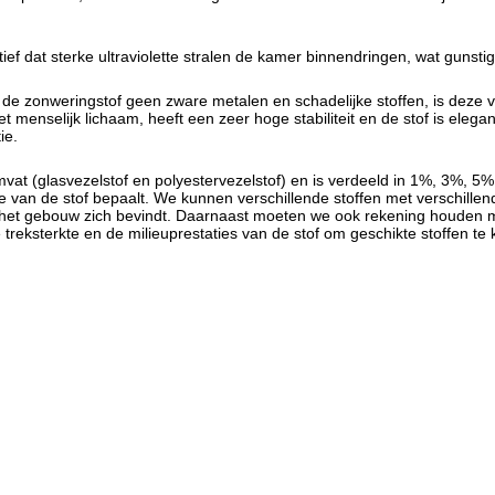
ief dat sterke ultraviolette stralen de kamer binnendringen, wat gunsti
e zonweringstof geen zware metalen en schadelijke stoffen, is deze vei
et menselijk lichaam, heeft een zeer hoge stabiliteit en de stof is eleg
ie.
vat (glasvezelstof en polyestervezelstof) en is verdeeld in 1%, 3%, 5%
e van de stof bepaalt. We kunnen verschillende stoffen met verschill
het gebouw zich bevindt. Daarnaast moeten we ook rekening houden met 
e treksterkte en de milieuprestaties van de stof om geschikte stoffen 