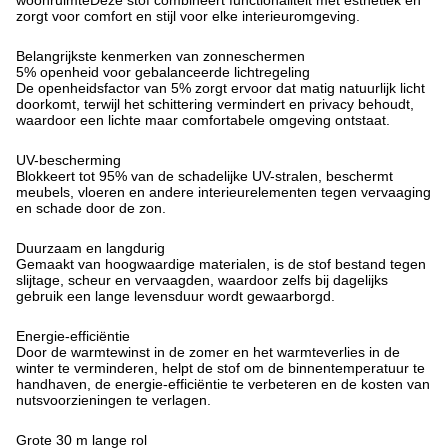
woonruimteDeze stof combineert functionaliteit met esthetiek en
zorgt voor comfort en stijl voor elke interieuromgeving.
Belangrijkste kenmerken van zonneschermen
5% openheid voor gebalanceerde lichtregeling
De openheidsfactor van 5% zorgt ervoor dat matig natuurlijk licht
doorkomt, terwijl het schittering vermindert en privacy behoudt,
waardoor een lichte maar comfortabele omgeving ontstaat.
UV-bescherming
Blokkeert tot 95% van de schadelijke UV-stralen, beschermt
meubels, vloeren en andere interieurelementen tegen vervaaging
en schade door de zon.
Duurzaam en langdurig
Gemaakt van hoogwaardige materialen, is de stof bestand tegen
slijtage, scheur en vervaagden, waardoor zelfs bij dagelijks
gebruik een lange levensduur wordt gewaarborgd.
Energie-efficiëntie
Door de warmtewinst in de zomer en het warmteverlies in de
winter te verminderen, helpt de stof om de binnentemperatuur te
handhaven, de energie-efficiëntie te verbeteren en de kosten van
nutsvoorzieningen te verlagen.
Grote 30 m lange rol