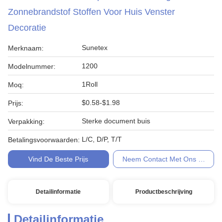
Zonnebrandstof Stoffen Voor Huis Venster
Decoratie
Sunetex
Merknaam:
1200
Modelnummer:
1Roll
Moq:
$0.58-$1.98
Prijs:
Sterke document buis
Verpakking:
L/C, D/P, T/T
Betalingsvoorwaarden:
Vind De Beste Prijs
Neem Contact Met Ons Op
Detailinformatie
Productbeschrijving
Detailinformatie