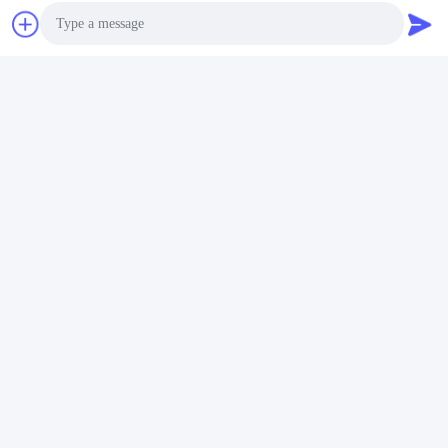
Certificaten en tests
Photo
1Kleurvastheid: graad 8, (ISO105B02)
2. SGS-tests
3. Oeko-Tex Standard 100 tests
Video Call
4. BIOSAN-tests
5. REACH-certificaat
Audio Call