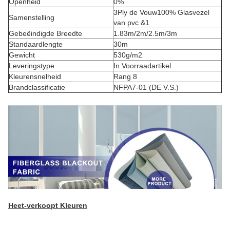
Openheid
0%
3Ply de Vouw100% Glasvezel
Samenstelling
van pvc &1
Gebeëindigde Breedte
1.83m/2m/2.5m/3m
Standaardlengte
30m
Gewicht
530g/m2
Leveringstype
In Voorraadartikel
Kleurensnelheid
Rang 8
Brandclassificatie
NFPA7-01 (DE V.S.)
Heet-verkoopt Kleuren