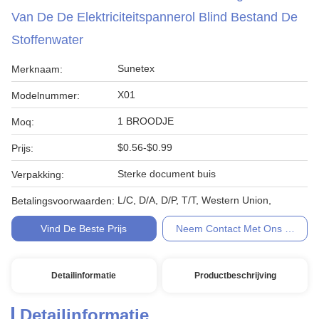
Van De De Elektriciteitspannerol Blind Bestand De
Stoffenwater
Sunetex
Merknaam:
X01
Modelnummer:
1 BROODJE
Moq:
$0.56-$0.99
Prijs:
Sterke document buis
Verpakking:
L/C, D/A, D/P, T/T, Western Union,
Betalingsvoorwaarden:
Vind De Beste Prijs
Neem Contact Met Ons Op
Detailinformatie
Productbeschrijving
Detailinformatie