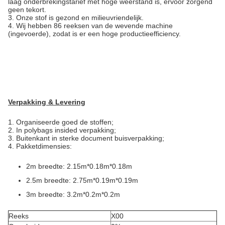
laag onderbrekingstarief met hoge weerstand is, ervoor zorgend
geen tekort.
3. Onze stof is gezond en milieuvriendelijk.
4. Wij hebben 86 reeksen van de wevende machine
(ingevoerde), zodat is er een hoge productieefficiency.
Verpakking & Levering
1.
Organiseerde goed de stoffen;
2. In polybags insided verpakking;
3. Buitenkant in sterke document buisverpakking;
4. Pakketdimensies:
2m breedte: 2.15m*0.18m*0.18m
2.5m breedte: 2.75m*0.19m*0.19m
3m breedte: 3.2m*0.2m*0.2m
Reeks
X00