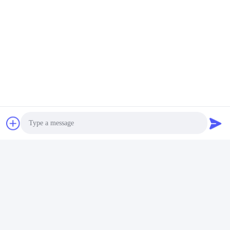
Ondernemingsprofielen
Photo
Video Call
Verpakking & Levering
Audio Call