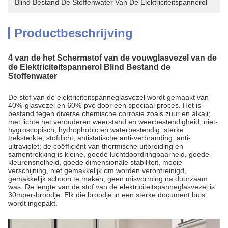
Blind Bestand De Stoffenwater Van De Elektriciteitspannerol
Productbeschrijving
4 van de het Schermstof van de vouwglasvezel van de
de Elektriciteitspannerol Blind Bestand de
Stoffenwater
De stof van de elektriciteitspanneglasvezel wordt gemaakt van
40%-glasvezel en 60%-pvc door een speciaal proces. Het is
bestand tegen diverse chemische corrosie zoals zuur en alkali;
met lichte het verouderen weerstand en weerbestendigheid; niet-
hygroscopisch, hydrophobic en waterbestendig; sterke
treksterkte; stofdicht, antistatische anti-verbranding, anti-
ultraviolet; de coëfficiënt van thermische uitbreiding en
samentrekking is kleine, goede luchtdoordringbaarheid, goede
kleurensnelheid, goede dimensionale stabiliteit, mooie
verschijning, niet gemakkelijk om worden verontreinigd,
gemakkelijk schoon te maken, geen misvorming na duurzaam
was. De lengte van de stof van de elektriciteitspanneglasvezel is
30mper-broodje. Elk die broodje in een sterke document buis
wordt ingepakt.