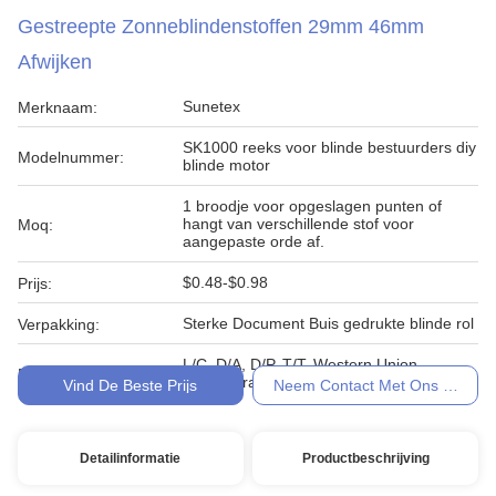
Gestreepte Zonneblindenstoffen 29mm 46mm
Afwijken
Sunetex
Merknaam:
SK1000 reeks voor blinde bestuurders diy
Modelnummer:
blinde motor
1 broodje voor opgeslagen punten of
hangt van verschillende stof voor
Moq:
aangepaste orde af.
$0.48-$0.98
Prijs:
Sterke Document Buis gedrukte blinde rol
Verpakking:
L/C, D/A, D/P, T/T, Western Union,
Betalingsvoorwaarden:
MoneyGram
Vind De Beste Prijs
Neem Contact Met Ons Op
Detailinformatie
Productbeschrijving