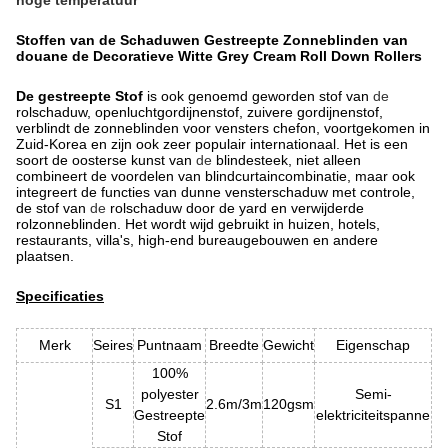
hoge temperatuur
Stoffen van de Schaduwen Gestreepte Zonneblinden van
douane de Decoratieve Witte Grey Cream Roll Down Rollers
De gestreepte Stof
is ook genoemd geworden stof van
de
rolschaduw, openluchtgordijnenstof, zuivere gordijnenstof,
verblindt de zonneblinden voor vensters chefon
,
voortgekomen in
Zuid-Korea en zijn ook zeer populair internationaal. Het is
een
soort de
oosterse kunst van
de
blindesteek, niet alleen
combineert de voordelen van blindcurtaincombinatie, maar ook
integreert de functies van dunne vensterschaduw met controle,
de stof van
de
rolschaduw door de yard en verwijderde
rolzonneblinden. Het wordt wijd gebruikt in huizen, hotels,
restaurants, villa's, high-end bureaugebouwen en andere
plaatsen.
Specificaties
Merk
Seires
Puntnaam
Breedte
Gewicht
Eigenschap
100%
polyester
Semi-
S1
2.6m/3m
120gsm
Gestreepte
elektriciteitspanne
Stof