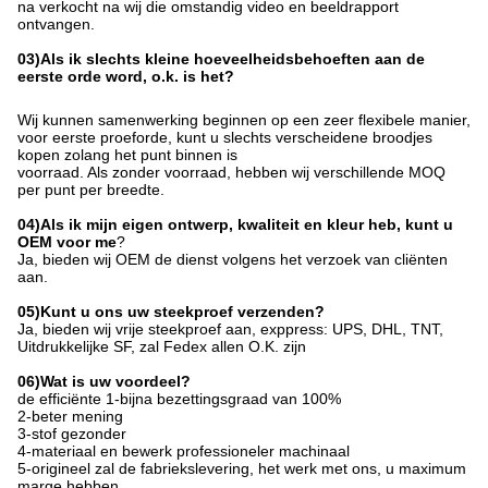
na verkocht na wij die omstandig video en beeldrapport
ontvangen.
03)Als ik slechts kleine hoeveelheidsbehoeften aan de
eerste orde word, o.k. is het?
Wij kunnen samenwerking beginnen op een zeer flexibele manier,
voor eerste proeforde, kunt u slechts verscheidene broodjes
kopen zolang het punt binnen is
voorraad. Als zonder voorraad, hebben wij verschillende MOQ
per punt per breedte.
04)Als ik mijn eigen ontwerp, kwaliteit en kleur heb, kunt u
OEM voor me
?
Ja, bieden wij OEM de dienst volgens het verzoek van cliënten
aan.
05)Kunt u ons uw steekproef verzenden?
Ja, bieden wij vrije steekproef aan, exppress: UPS, DHL, TNT,
Uitdrukkelijke SF, zal Fedex allen O.K. zijn
06)Wat is uw voordeel?
de efficiënte 1-
bijna
bezettingsgraad van 100%
2-beter mening
3-stof gezonder
4-materiaal en bewerk professioneler machinaal
5-origineel zal de fabriekslevering, het werk met ons, u maximum
marge hebben.