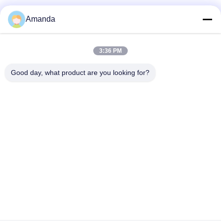
Amanda
Snel contact
3:36 PM
Adres
Good day, what product are you looking for?
No.1098 Middensectie van Jiannan-Weg, High-tech. Streek,
Chengdu, China.
Telefoon
86-28-8533-3329
E-mail
info@groupeve.com
Privacybeleid
|
Sitemap
| China Goede kwaliteit De Stof van