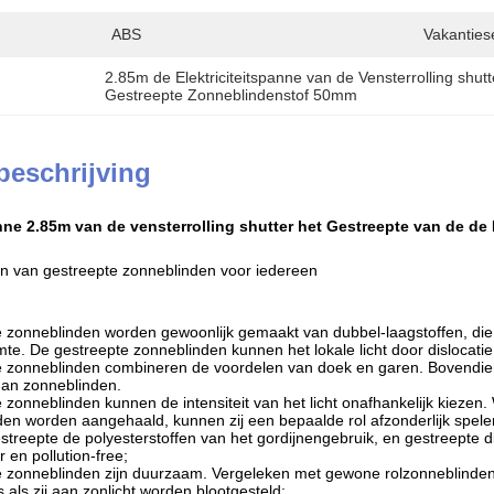
ABS
Vakantiese
2.85m de Elektriciteitspanne van de Vensterrolling shutt
Gestreepte Zonneblindenstof 50mm
beschrijving
anne 2.85m van de vensterrolling shutter het Gestreepte van de d
n van gestreepte zonneblinden voor iedereen
e zonneblinden worden gewoonlijk gemaakt van dubbel-laagstoffen, die 
te. De gestreepte zonneblinden kunnen het lokale licht door dislocati
e zonneblinden combineren de voordelen van doek en garen. Bovendie
man zonneblinden.
 zonneblinden kunnen de intensiteit van het licht onafhankelijk kiezen.
den worden aangehaald, kunnen zij een bepaalde rol afzonderlijk spele
streepte de polyesterstoffen van het gordijnengebruik, en gestreepte d
r en pollution-free;
e zonneblinden zijn duurzaam. Vergeleken met gewone rolzonneblinden
s als zij aan zonlicht worden blootgesteld;