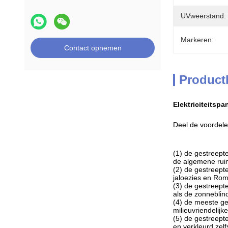
UVweerstand:
Markeren:
Contact opnemen
Product
Elektriciteitsp
Deel de voordele
(1) de gestreept
de algemene ruim
(2) de gestreept
jaloezies en Ro
(3) de gestreepte
als de zonneblin
(4) de meeste ge
milieuvriendelijke
(5) de gestreept
en verkleurd zelf