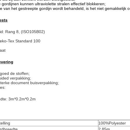
 gordijnen kunnen ultraviolette stralen effectief blokkeren;
te van het gestreepte gordijn wordt behandeld, is het niet gemakkelijk
ests
id: Rang 8, (ISO105B02)
oeko-Tex Standard 100
aat
evering
goed de stoffen;
sided verpakking;
 sterke document buisverpakking;
es:
edte: 3m*0.2m*0.2m
elling
100%Polyester
rdbreedte
2.85m