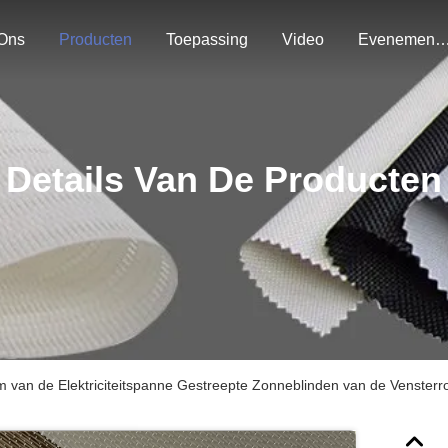
Ons
Producten
Toepassing
Video
Evenemen
Details Van De Producten
m van de Elektriciteitspanne Gestreepte Zonneblinden van de Vensterr