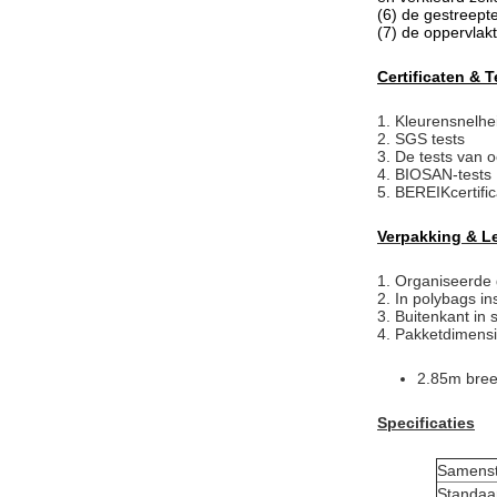
(6) de gestreepte
(7) de oppervlak
Certificaten & T
1.
Kleurensnelhe
2. SGS tests
3. De tests van 
4. BIOSAN-tests
5. BEREIKcertific
Verpakking & L
1.
Organiseerde 
2. In polybags in
3. Buitenkant in
4. Pakketdimensi
2.85m bre
Specificaties
Samenst
Standaa