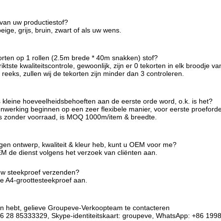
 van uw productiestof?
eige, grijs, bruin, zwart of als uw wens.
orten op 1 rollen (2.5m brede * 40m snakken) stof?
iktste kwaliteitscontrole, gewoonlijk, zijn er 0 tekorten in elk broodje 
eeks, zullen wij de tekorten zijn minder dan 3 controleren.
ts kleine hoeveelheidsbehoeften aan de eerste orde word, o.k. is het?
werking beginnen op een zeer flexibele manier, voor eerste proeforde
Als zonder voorraad, is MOQ 1000m/item & breedte.
eigen ontwerp, kwaliteit & kleur heb, kunt u OEM voor me?
EM de dienst volgens het verzoek van cliënten aan.
uw steekproef verzenden?
ije A4-groottesteekproef aan.
n hebt, gelieve Groupeve-Verkoopteam te contacteren
6 28 85333329, Skype-identiteitskaart: groupeve, WhatsApp: +86 19