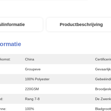
ilinformatie
Productbeschrijving
formatie
rkomst:
China
Certificeri
Groupeve
Gevaarlijk
100% Polyester
Gebeëindi
220GSM
Broodjesl
d:
Rang 7-8
De Zwenki
anne:
100%
Bladgroot