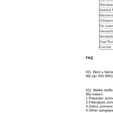
Standaa
Gebied 
Kleuren
UVweer
De zwenk
Gevaarli
Verwerk
Zaal Rui
Functie
FAQ
01). Bent u fabr
Wij zijn ISO 900
02). Welke stoff
Wij maken:
1.Polyester zon
2.Fiberglass zo
3.Zebra zonnesc
4.Other aangepas