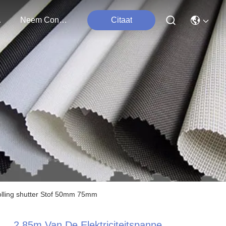
ten
Neem Contact Met Ons Op
Citaat
olling shutter Stof 50mm 75mm
2.85m Van De Elektriciteitspanne