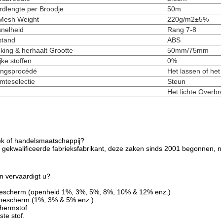
rdlengte per Broodje
50m
Mesh Weight
220g/m2±5%
snelheid
Rang 7-8
stand
ABS
ing & herhaalt Grootte
50mm/75mm
jke stoffen
0%
ingsprocédé
Het lassen of he
mteselectie
Steun
Het lichte Overb
iek of handelsmaatschappij?
1 gekwalificeerde fabrieksfabrikant, deze zaken sinds 2001 begonnen
en vervaardigt u?
nescherm (openheid 1%, 3%, 5%, 8%, 10% & 12% enz.)
nnescherm (1%, 3% & 5% enz.)
hermstof
te stof.