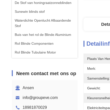
De Stof van honingraatzonneblinden
Sunewin blinds stof
Waterdichte Openlucht Afbaardende
Deta
Stof
Buis van het rol de Blinde Aluminium
Detailin
Rol Blinde Componenten
Rol Blinde Tubulaire Motor
Plaats Van He
Roman Blinds Fabric
Merk:
Neem contact met ons op
Samenstelling:
Ansen
Gewicht:
info@groupeve.com
Kleurensnelhei
18981870029
Elektriciteitsp