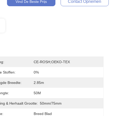
Contact Opnemen
Vind De Beste Prijs
ng:
CE-ROSH;OEKO-TEX
e Stoffen:
0%
gde Breedte:
2.85m
engte:
50M
ng & Herhaalt Grootte:
50mm/75mm
te:
Breed Blad