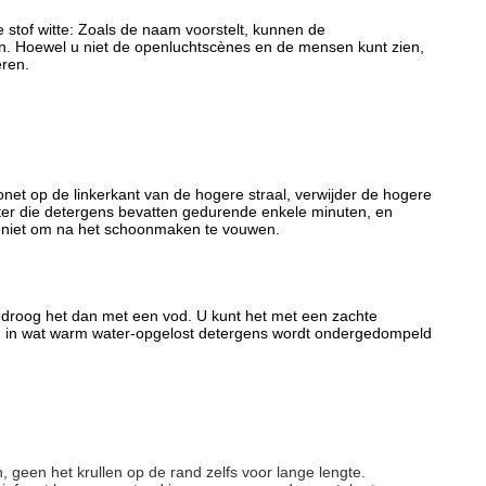
 stof witte: Zoals de naam voorstelt, kunnen de
en. Hoewel u niet de openluchtscènes en de mensen kunt zien,
eren.
onet op de linkerkant van de hogere straal, verwijder de hogere
water die detergens bevatten gedurende enkele minuten, en
ch niet om na het schoonmaken te vouwen.
n droog het dan met een vod. U kunt het met een zachte
ken in wat warm water-opgelost detergens wordt ondergedompeld
n, geen het krullen op de rand zelfs voor lange lengte.