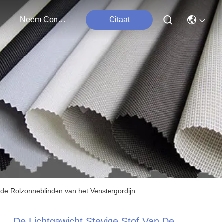
ten
Neem Contact Met Ons Op
Citaat
 de Rolzonneblinden van het Venstergordijn
De Lichtgewicht Stevige Stof Van De