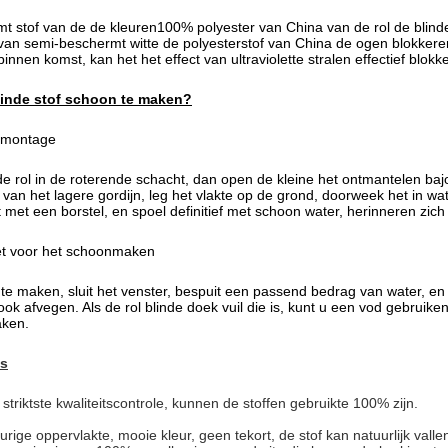
t stof van de de kleuren100% polyester van China van de rol de blinde
van semi-beschermt witte de polyesterstof van China de ogen blokker
 binnen komst, kan het het effect van ultraviolette stralen effectief blokk
linde stof schoon te maken?
emontage
nde rol in de roterende schacht, dan open de kleine het ontmantelen baj
n van het lagere gordijn, leg het vlakte op de grond, doorweek het in 
 met een borstel, en spoel definitief met schoon water, herinneren zi
et voor het schoonmaken
te maken, sluit het venster, bespuit een passend bedrag van water, e
ok afvegen. Als de rol blinde doek vuil die is, kunt u een vod gebrui
aken.
es
striktste kwaliteitscontrole, kunnen de stoffen gebruikte 100% zijn.
g
urige oppervlakte, mooie kleur, geen tekort, de stof kan natuurlijk valle