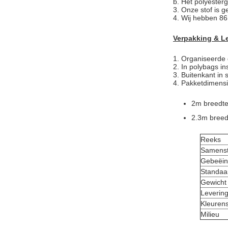
b. Het polyester
3. Onze stof is g
4. Wij hebben 86
Verpakking & L
1.
Organiseerde 
2. In polybags in
3. Buitenkant in
4. Pakketdimensi
2m breedt
2.3m breed
Reeks
Samenst
Gebeëin
Standaa
Gewicht
Leverin
Kleuren
Milieu