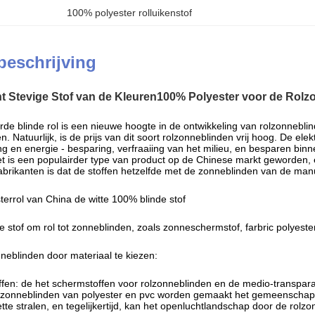
100% polyester rolluikenstof
beschrijving
ht Stevige Stof van de Kleuren100% Polyester voor de Rolz
de blinde rol is een nieuwe hoogte in de ontwikkeling van rolzonnebli
 Natuurlijk, is de prijs van dit soort rolzonneblinden vrij hoog. De elek
g en energie - besparing, verfraaiing van het milieu, en besparen binn
t is een populairder type van product op de Chinese markt geworden, e
abrikanten is dat de stoffen hetzelfde met de zonneblinden van de manue
terrol van China de witte 100% blinde stof
de stof om rol tot zonneblinden, zoals zonneschermstof, farbric polyest
nneblinden door
materiaal te kiezen:
ffen: de het schermstoffen voor rolzonneblinden en de medio-transpar
zonneblinden van polyester en pvc worden gemaakt het gemeenschappel
olette stralen, en tegelijkertijd, kan het openluchtlandschap door de rol