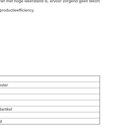
rief met hoge weerstand is, ervoor zorgend geen tekort.
roductieefficiency.
ster
artikel
d