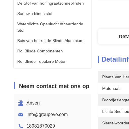
De Stof van honingraatzonneblinden
Sunewin blinds stof
Waterdichte Openlucht Afbaardende
Stof
Deta
Buis van het rol de Blinde Aluminium
Rol Blinde Componenten
Detailin
Rol Blinde Tubulaire Motor
Roman Blinds Fabric
Plaats Van He
Neem contact met ons op
Materiaal:
Broodjeslengte
Ansen
Lichte Snelhei
info@groupeve.com
Sleutelwoorde
18981870029