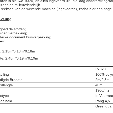
garen is nieuwe 100%, en allen ingevoerd uit , die laag onderbrekingsta
ezond en milieuvriendelijk.
 reeksen van de wevende machine (ingevoerde), zodat is er een hoge p
evering
goed de stoffen;
sided verpakking;
 sterke document buisverpakking;
es:
e: 2.15m*0.18m*0.18m
te: 2.45m*0.19m*0.19m
P7020
elling
100% polye
digde Breedte
2m/2.3m
rdlengte
40m
190g/m2
gstype
In Voorraad
snelheid
Rang 4,5
Greenguar