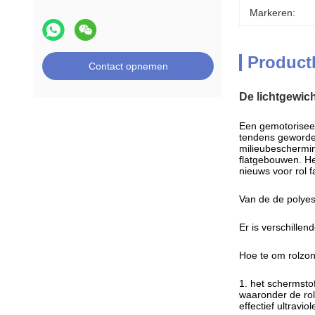
Markeren:
Product
Contact opnemen
De lichtgewic
Een gemotoriseer
tendens geworden.
milieubeschermin
flatgebouwen. He
nieuws voor rol f
Van de de polyes
Er is verschillen
Hoe te om rolzo
1.
het schermsto
waaronder de rol
effectief ultravi