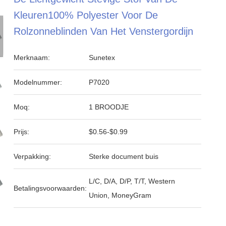
Kleuren100% Polyester Voor De
Rolzonneblinden Van Het Venstergordijn
Merknaam:
Sunetex
Modelnummer:
P7020
Moq:
1 BROODJE
Prijs:
$0.56-$0.99
Verpakking:
Sterke document buis
L/C, D/A, D/P, T/T, Western
Betalingsvoorwaarden:
Union, MoneyGram