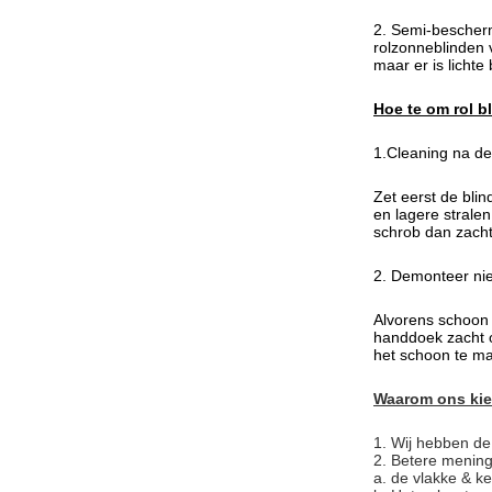
2. Semi-bescherm
rolzonneblinden 
maar er is lichte
Hoe te om rol b
1.Cleaning na d
Zet eerst de bli
en lagere strale
schrob dan zacht
2. Demonteer ni
Alvorens schoon 
handdoek zacht o
het schoon te m
Waarom ons ki
1.
Wij hebben de 
2. Betere menin
a. de vlakke & ke