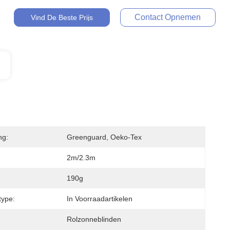
Contact Opnemen
Vind De Beste Prijs
ng:
Greenguard, Oeko-Tex
2m/2.3m
190g
type:
In Voorraadartikelen
Rolzonneblinden