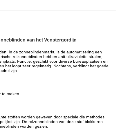
onneblinden van het Venstergordijn
nden. In de zonneblindenmarkt, is de automatisering een
trische rolzonneblinden hebben anti-ultraviolette stralen,
enplaats. Functie, geschikt voor diverse bureauplaatsen en
n het loopt zeer regelmatig. Nochtans, verblindt het goede
lrol zijn.
er te maken.
ante stoffen worden geweven door speciale die methodes,
ijkst zijn. De rolzonneblinden van deze stof blokkeren
zonneblinden worden gezien.