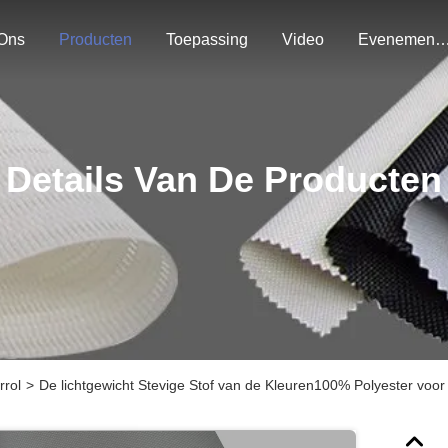
Ons
Producten
Toepassing
Video
Evenemen
Details Van De Producten
rrol
>
De lichtgewicht Stevige Stof van de Kleuren100% Polyester voor