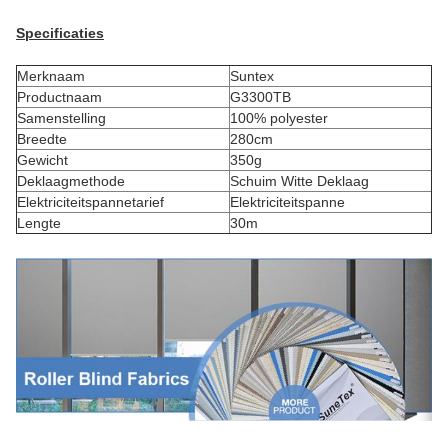
Specificaties
Merknaam
Suntex
Productnaam
G3300TB
Samenstelling
100% polyester
Breedte
280cm
Gewicht
350g
Deklaagmethode
Schuim Witte Deklaag
Elektriciteitspannetarief
Elektriciteitspanne
Lengte
30m