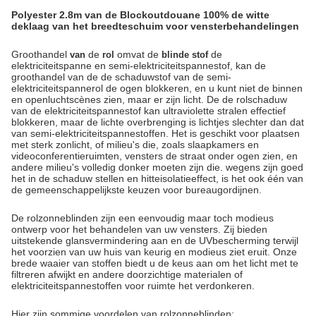
Polyester 2.8m van de Blockoutdouane 100% de witte
deklaag van het breedteschuim voor vensterbehandelingen
Groothandel
de
omvat de
de
van
rol
blinde stof
elektriciteitspanne en semi-elektriciteitspannestof, kan de
groothandel van
de de
schaduwstof van
de semi-
elektriciteitspannerol de ogen blokkeren, en u kunt niet de binnen
en openluchtscènes zien, maar er zijn licht. De de rolschaduw
van de elektriciteitspannestof kan ultraviolette stralen effectief
blokkeren, maar de lichte overbrenging is lichtjes slechter dan dat
van semi-elektriciteitspannestoffen. Het is geschikt voor plaatsen
met sterk zonlicht, of milieu's die, zoals slaapkamers en
videoconferentieruimten, vensters de straat onder ogen zien, en
andere milieu's volledig donker moeten zijn die. wegens zijn goed
het in de schaduw stellen en hitteisolatieeffect, is het ook één van
de gemeenschappelijkste keuzen voor bureaugordijnen.
De rolzonneblinden zijn een eenvoudig maar toch modieus 
ontwerp voor het behandelen van uw vensters. Zij bieden 
uitstekende glansvermindering aan en de UVbescherming terwijl 
het voorzien van uw huis van keurig en modieus ziet eruit. Onze 
brede waaier van stoffen biedt u de keus aan om het licht met te 
filtreren afwijkt en andere doorzichtige materialen of 
elektriciteitspannestoffen voor ruimte het verdonkeren.
Hier zijn sommige voordelen van rolzonneblinden: