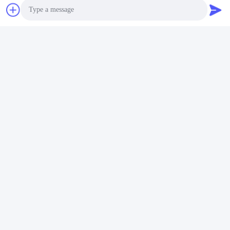
Photo
Video Call
Audio Call