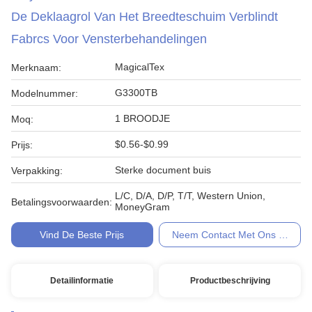
De Deklaagrol Van Het Breedteschuim Verblindt
Fabrcs Voor Vensterbehandelingen
MagicalTex
Merknaam:
G3300TB
Modelnummer:
1 BROODJE
Moq:
$0.56-$0.99
Prijs:
Sterke document buis
Verpakking:
L/C, D/A, D/P, T/T, Western Union,
Betalingsvoorwaarden:
MoneyGram
Vind De Beste Prijs
Neem Contact Met Ons Op
Detailinformatie
Productbeschrijving