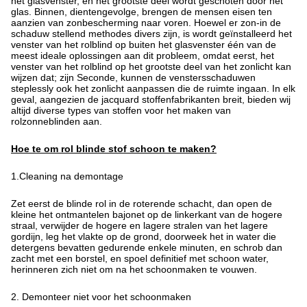
het glasvenster, en het grootste deel wordt geschoten door het
glas. Binnen, dientengevolge, brengen de mensen eisen ten
aanzien van zonbescherming naar voren. Hoewel er zon-in de
schaduw stellend methodes divers zijn, is wordt geïnstalleerd het
venster van het rolblind op buiten het glasvenster één van de
meest ideale oplossingen aan dit probleem, omdat eerst, het
venster van het rolblind op het grootste deel van het zonlicht kan
wijzen dat; zijn Seconde, kunnen de venstersschaduwen
steplessly ook het zonlicht aanpassen die de ruimte ingaan. In elk
geval, aangezien de jacquard stoffenfabrikanten breit, bieden wij
altijd diverse types van stoffen voor het maken van
rolzonneblinden aan.
Hoe te om rol blinde stof schoon te maken?
1.Cleaning na demontage
Zet eerst de blinde rol in de roterende schacht, dan open de
kleine het ontmantelen bajonet op de linkerkant van de hogere
straal, verwijder de hogere en lagere stralen van het lagere
gordijn, leg het vlakte op de grond, doorweek het in water die
detergens bevatten gedurende enkele minuten, en schrob dan
zacht met een borstel, en spoel definitief met schoon water,
herinneren zich niet om na het schoonmaken te vouwen.
2. Demonteer niet voor het schoonmaken