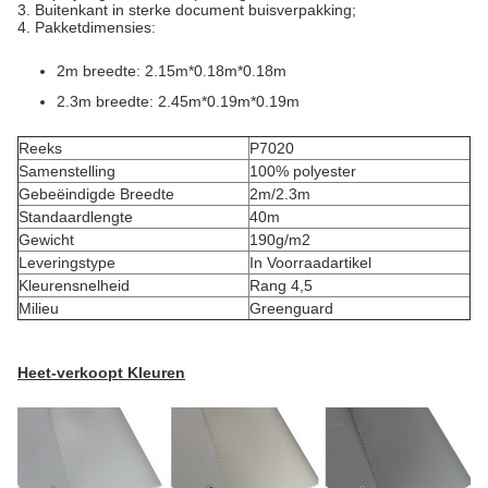
3. Buitenkant in sterke document buisverpakking;
4. Pakketdimensies:
2m breedte: 2.15m*0.18m*0.18m
2.3m breedte: 2.45m*0.19m*0.19m
Reeks
P7020
Samenstelling
100% polyester
Gebeëindigde Breedte
2m/2.3m
Standaardlengte
40m
Gewicht
190g/m2
Leveringstype
In Voorraadartikel
Kleurensnelheid
Rang 4,5
Milieu
Greenguard
Heet-verkoopt Kleuren