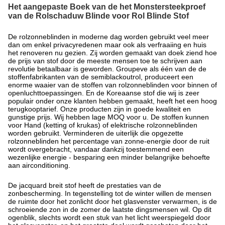
Het aangepaste Boek van de het Monstersteekproef
van de Rolschaduw Blinde voor Rol Blinde Stof
De rolzonneblinden in moderne dag worden gebruikt veel meer
dan om enkel privacyredenen maar ook als verfraaiing en huis
het renoveren nu gezien. Zij worden gemaakt van doek ziend hoe
de prijs van stof door de meeste mensen toe te schrijven aan
revolutie betaalbaar is geworden. Groupeve als één van de de
stoffenfabrikanten van de semiblackoutrol, produceert een
enorme waaier van de stoffen van rolzonneblinden voor binnen of
openluchttoepassingen. En de Koreaanse stof die wij is zeer
populair onder onze klanten hebben gemaakt, heeft het een hoog
terugkooptarief. Onze producten zijn in goede kwaliteit en
gunstige prijs. Wij hebben lage MOQ voor u. De stoffen kunnen
voor Hand (ketting of krukas) of elektrische rolzonneblinden
worden gebruikt. Verminderen de uiterlijk die opgezette
rolzonneblinden het percentage van zonne-energie door de ruit
wordt overgebracht, vandaar dankzij toestemmend een
wezenlijke energie - besparing een minder belangrijke behoefte
aan airconditioning.
De jacquard breit stof heeft de prestaties van de
zonbescherming. In tegenstelling tot de winter willen de mensen
de ruimte door het zonlicht door het glasvenster verwarmen, is de
schroeiende zon in de zomer de laatste dingsmensen wil. Op dit
ogenblik, slechts wordt een stuk van het licht weerspiegeld door