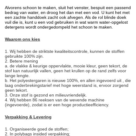
Alvorens schoon te maken, sluit het venster, bespuit een passend
bedrag van water, en droog het dan met een vod. U kunt het met
een zachte handdoek zacht ook afvegen. Als de rol blinde doek
vuil die is, kunt u een vod gebruiken in wat warm water-opgelost
detergens wordt ondergedompeld het schoon te maken.
Waarom ons kies
1.
Wij hebben de striktste kwaliteitscontrole, kunnen de stoffen
gebruikte 100% zijn.
2. Betere mening
a. de vlakke & keurige oppervlakte, mooie kleur, geen tekort, de
stof kan natuurlijk vallen, geen het krullen op de rand zelfs voor
lange lengte.
b. Het polyestergaren is nieuwe 100%, en allen ingevoerd uit , die
laag onderbrekingstarief met hoge weerstand is, ervoor zorgend
geen tekort.
3. Onze stof is gezond en milieuvriendelijk.
4. Wij hebben 86 reeksen van de wevende machine
(ingevoerde), zodat is er een hoge productieefficiency.
Verpakking & Levering
1.
Organiseerde goed de stoffen;
2. In polybags insided verpakking;