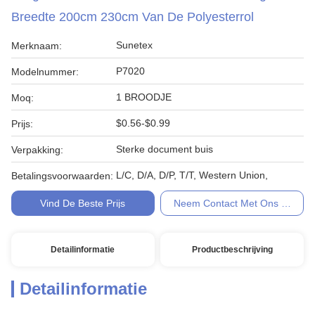
Breedte 200cm 230cm Van De Polyesterrol
Sunetex
Merknaam:
P7020
Modelnummer:
1 BROODJE
Moq:
$0.56-$0.99
Prijs:
Sterke document buis
Verpakking:
L/C, D/A, D/P, T/T, Western Union,
Betalingsvoorwaarden:
Vind De Beste Prijs
Neem Contact Met Ons Op
Detailinformatie
Productbeschrijving
Detailinformatie