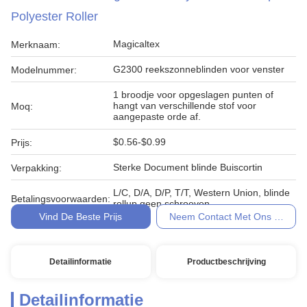
Polyester Roller
Magicaltex
Merknaam:
G2300 reekszonneblinden voor venster
Modelnummer:
1 broodje voor opgeslagen punten of
hangt van verschillende stof voor
Moq:
aangepaste orde af.
$0.56-$0.99
Prijs:
Sterke Document blinde Buiscortin
Verpakking:
L/C, D/A, D/P, T/T, Western Union, blinde
Betalingsvoorwaarden:
rollup geen schroeven
Vind De Beste Prijs
Neem Contact Met Ons Op
Detailinformatie
Productbeschrijving
Detailinformatie