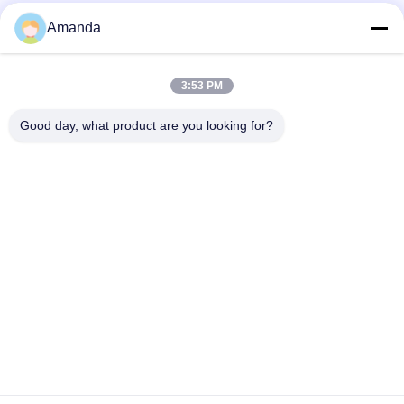
Amanda
Snel contact
3:53 PM
Good day, what product are you looking for?
Adres
No.1098 Middensectie van Jiannan-Weg, High-tech. Streek,
Chengdu, China.
Telefoon
86-28-8533-3329
E-mail
info@groupeve.com
Privacybeleid
|
Sitemap
| China Goede kwaliteit De Stof van