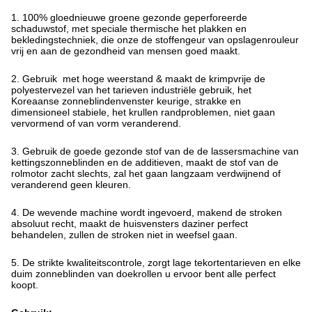
1.
100% gloednieuwe groene gezonde
geperforeerde
schaduwstof
, met speciale thermische het plakken en 
bekledingstechniek, die onze de stoffengeur
van opslagenrouleur
vrij en aan de gezondheid van mensen goed maakt.
2. Gebruik  met hoge weerstand & maakt de krimpvrije de 
polyestervezel van
het
tarieven industriële gebruik, het
Koreaanse zonneblindenvenster
keurige, strakke en 
dimensioneel stabiele, het krullen randproblemen, niet gaan 
vervormend of van vorm veranderend.
3. Gebruik de goede gezonde
stof van
de de
lassersmachine van
kettingszonneblinden
en de additieven, maakt
de stof van
de
rolmotor
zacht
slechts
, zal het gaan langzaam verdwijnend of 
veranderend geen kleuren.
4. De wevende machine wordt ingevoerd, makend de stroken 
absoluut recht, maakt de
huisvensters daziner
perfect
behandelen
, zullen
de
stroken niet in weefsel gaan.
5. De strikte kwaliteitscontrole, zorgt lage tekortentarieven en elke 
duim
zonneblinden van doekrollen
u ervoor bent alle perfect 
koopt.