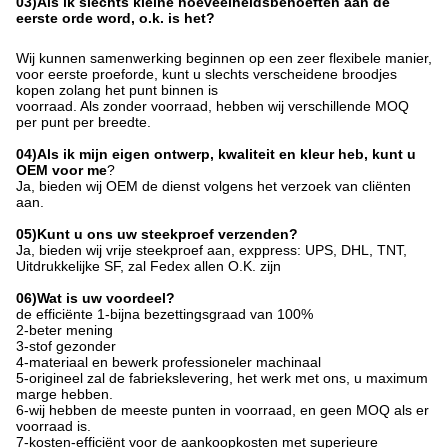
03)Als ik slechts kleine hoeveelheidsbehoeften aan de
eerste orde word, o.k. is het?
Wij kunnen samenwerking beginnen op een zeer flexibele manier,
voor eerste proeforde, kunt u slechts verscheidene broodjes
kopen zolang het punt binnen is
voorraad. Als zonder voorraad, hebben wij verschillende MOQ
per punt per breedte.
04)Als ik mijn eigen ontwerp, kwaliteit en kleur heb, kunt u
OEM voor me
?
Ja, bieden wij OEM de dienst volgens het verzoek van cliënten
aan.
05)Kunt u ons uw steekproef verzenden?
Ja, bieden wij vrije steekproef aan, exppress: UPS, DHL, TNT,
Uitdrukkelijke SF, zal Fedex allen O.K. zijn
06)Wat is uw voordeel?
de efficiënte 1-
bijna
bezettingsgraad van 100%
2-beter mening
3-stof gezonder
4-materiaal en bewerk professioneler machinaal
5-origineel zal de fabriekslevering, het werk met ons, u maximum
marge hebben.
6-wij hebben de meeste punten in voorraad, en geen MOQ als er
voorraad is.
7-kosten-efficiënt voor de aankoopkosten met superieure