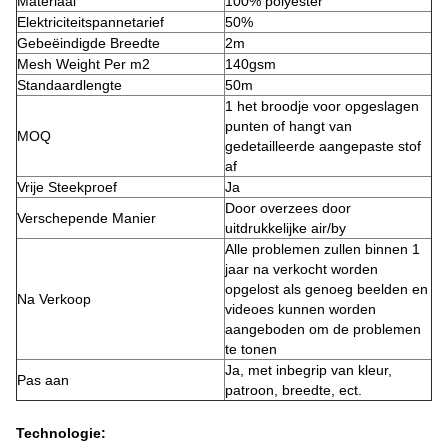
Materiaal
100% polyester
Elektriciteitspannetarief
50%
Gebeëindigde Breedte
2m
Mesh Weight Per m2
140gsm
Standaardlengte
50m
1 het broodje voor opgeslagen
punten of hangt van
MOQ
gedetailleerde aangepaste stof
af
Vrije Steekproef
Ja
Door overzees door
Verschepende Manier
uitdrukkelijke air/by
Alle problemen zullen binnen 1
jaar na verkocht worden
opgelost als genoeg beelden en
Na Verkoop
videoes kunnen worden
aangeboden om de problemen
te tonen
Ja, met inbegrip van kleur,
Pas aan
patroon, breedte, ect.
Technologie: