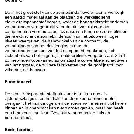
Gebruik:
De in het groot stof van de zonneblindenleverancier is werkelijk
een aardig materiaal aan de plaatsen die werkelijk semi
elektriciteitspannestof vergen, wordt de handtrekkracht onderaan
zonneblinden wijd gebruikt voor de stof van rol courtain
componenten voor bureaus, fcs dakraam tonen de zonneblinden
die, elektrische de zonneblindenbar van het pitop een hoger
niveau weergeven, de handwinkel van de cortnarol, de
zonneblinden van het ritselenglas ruimte, de
zonneblindenmuseum van het componentendakraam, het
ziekenhuis van het pitgordijn, outdoorblinds vergaderzaal, 2 in 1
zonneblindenwoonkamer, automatische convertibele schaduwen
van lezingszaal, de zuivere fabrikanten van de gordijnstof voor
zitkamer, ect bouwen.
Functioneert:
De semi transparante stoffentextuur is licht en dun als
zijderupsvleugels, en het licht kan door zonne blinde moter
overgaan; het kan de ogen, en de scène van mensen blokkeren
binnen en in openlucht kan niet worden gezien, maar het heeft
een betekenis van licht. Geschikt voor sommige huis en
bureaumilieu's.
Bedrijfprofiel: