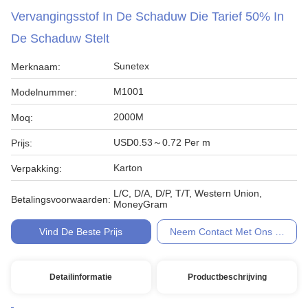
Vervangingsstof In De Schaduw Die Tarief 50% In
De Schaduw Stelt
Sunetex
Merknaam:
M1001
Modelnummer:
2000M
Moq:
USD0.53～0.72 Per m
Prijs:
Karton
Verpakking:
L/C, D/A, D/P, T/T, Western Union,
Betalingsvoorwaarden:
MoneyGram
Vind De Beste Prijs
Neem Contact Met Ons Op
Detailinformatie
Productbeschrijving