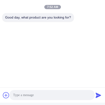
& 12% etc.)
2.Glasvezel zonnebrandcrème ((1%, 3% & 5% enz.)
7:52 AM
3Zebra zonnebrandstof
4.Andere op maat gemaakte stoffen.
Good day, what product are you looking for?
02).Hoeveel gebreken heeft 1 rollen ((2,5m breed * 40m lang) 
stof?
We hebben de strengste kwaliteitscontrole, meestal zijn er 0 
gebreken in elke rol van onze reguliere productieserie.
Voor gepersonaliseerde series, zullen we controleren of de 
gebreken kleiner zijn dan 3.
03).Als ik slechts kleine hoeveelheden nodig heb
Voor de 
eerste bestelling, is dat goed?
We kunnen op een zeer flexibele manier samenwerken. Voor de 
eerste proefbestelling kun je slechts enkele rollen kopen zolang 
het artikel in de winkel is.
Als er geen voorraad is, is de MOQ 1000m/artikel en breedte.
04).Als ik mijn eigen ontwerp, kwaliteit en kleur, kunt u OEM 
voor mij?
Ja, we bieden OEM-service aan op verzoek van klanten.
05).Kunt u ons uw monster sturen?
Ja, we bieden een gratis A4-monster