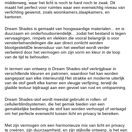
middenweg, waar het licht is noch te hard noch te zwak. Dit
maakt het perfect voor ruimtes waar een evenwichtig niveau van
verlichting gewenst, zoals woonkamers,slaapkamers, en
kantoren.
Dream Shades is gemaakt van hoogwaardige materialen... en is
duurzaam en onderhoudsvriendelijk... zodat het bestand is tegen
vervaagingen, rimpels en vlekken.die vooral belangrijk is voor
vensterbehandelingen die aan direct zonlicht worden
blootgesteldDe levensduur van het weefsel wordt verder
verbeterd door het vermogen om zijn vorm en kleur in de loop
van de tijd te behouden.
In termen van ontwerp is Dream Shades-stof verkrijgbaar in
verschillende kleuren en patronen, waardoor het kan worden
aangepast aan elke interieurstijl.Het strakke en moderne uiterlijk
van de stof geeft elke kamer een vleugje verfijning, terwijl de
gladde textuur bijdraagt aan een gevoel van rust en ontspanning.
Dream Shades-stof wordt meestal gebruikt in rollen- of
cellulierblindsystemen, die het gemak bieden van een
gemakkelijke bediening.de stof kan worden verhoogd of verlaagd
om het perfecte evenwicht tussen licht en privacy te bereiken.
Met zijn vermogen om een harmonieuze mix van licht en privacy
te creëren, zijn duurzaamheid, en zijn stijlvolle ontwerp, is het een