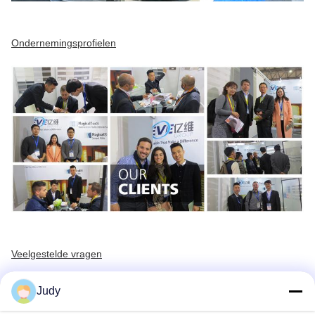
Ondernemingsprofielen
Veelgestelde vragen
01) Welke stoffen vervaardigen jullie?
Judy
We maken:
1.Polyester zonnebrandcrème ((openheid 1%, 3%, 5%, 8%, 10% 