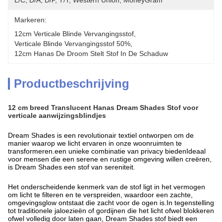
L/C, D/A, D/P, T/T, Western Union, MoneyGram
Markeren:
12cm Verticale Blinde Vervangingsstof
, 
Verticale Blinde Vervangingsstof 50%
, 
12cm Hanas De Droom Stelt Stof In De Schaduw
Productbeschrijving
12 cm breed Translucent Hanas Dream Shades Stof voor
verticale aanwijzingsblindjes
Dream Shades is een revolutionair textiel ontworpen om de
manier waarop we licht ervaren in onze woonruimten te
transformeren.een unieke combinatie van privacy biedenIdeaal
voor mensen die een serene en rustige omgeving willen creëren,
is Dream Shades een stof van sereniteit.
Het onderscheidende kenmerk van de stof ligt in het vermogen
om licht te filteren en te verspreiden, waardoor een zachte,
omgevingsglow ontstaat die zacht voor de ogen is.In tegenstelling
tot traditionele jaloezieën of gordijnen die het licht ofwel blokkeren
ofwel volledig door laten gaan, Dream Shades stof biedt een