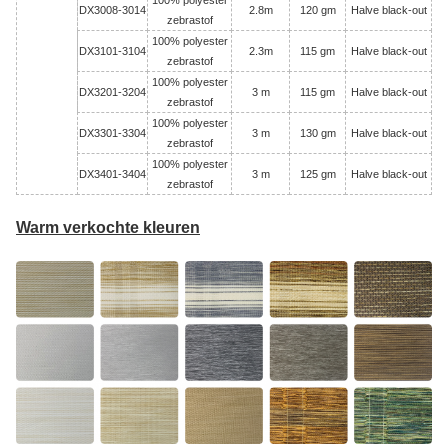
100% polyester
DX3008-3014
2.8m
120 gm
Halve black-out
zebrastof
100% polyester
DX3101-3104
2.3m
115 gm
Halve black-out
zebrastof
100% polyester
DX3201-3204
3 m
115 gm
Halve black-out
zebrastof
100% polyester
DX3301-3304
3 m
130 gm
Halve black-out
zebrastof
100% polyester
DX3401-3404
3 m
125 gm
Halve black-out
zebrastof
Warm verkochte kleuren