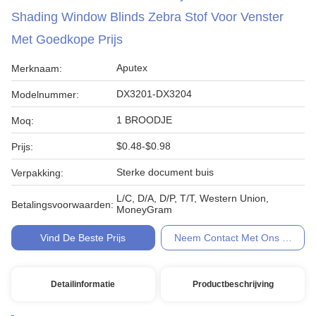
Shading Window Blinds Zebra Stof Voor Venster
Met Goedkope Prijs
Aputex
Merknaam:
DX3201-DX3204
Modelnummer:
1 BROODJE
Moq:
$0.48-$0.98
Prijs:
Sterke document buis
Verpakking:
L/C, D/A, D/P, T/T, Western Union,
Betalingsvoorwaarden:
MoneyGram
Vind De Beste Prijs
Neem Contact Met Ons Op
Detailinformatie
Productbeschrijving