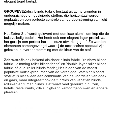
elegant tegelijkertijd.
GROUPEVE
Zebra Blinds Fabric bestaat uit achtergronden in
ondoorzichtige en gesluierde stoffen, die horizontaal worden
geplaatst en een perfecte controle van de doorstroming van licht
mogelijk maken.
Het Zebra Stof wordt geleverd met een luxe aluminium kop die de
buis volledig bedekt. Het heeft ook een elegant lager profiel, wat
het gordijn een perfect harmonieuze afwerking geeft.Zo worden
elementen samengevoegd waarbij de accessoires speciaal zijn
gekozen in overeenstemming met de kleur van de stof.
Zebra-stof
is ook bekend als'sheer blinds fabric', 'rainbow blinds
fabric', 'dimming roller blinds fabric' en 'double-layer roller blinds
fabric' of 'dual roller blinds fabric';
,
Het is een van de meest
populaire muziekproducten van de Verenigde Staten.
een soort
stof
Het is niet alleen een combinatie van de voordelen van doek
en gaas, maar integreert ook de functies van venetian blinds,
rolluiken en
r
Oman blinds. Het wordt veel gebruikt in huizen,
hotels, restaurants, villa's, high-end kantoorgebouwen en andere
plaatsen.