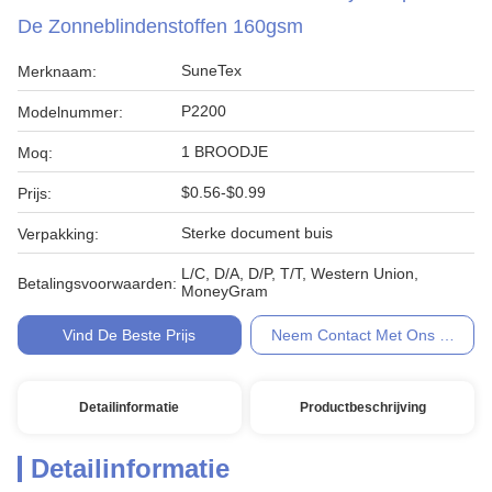
De Zonneblindenstoffen 160gsm
SuneTex
Merknaam:
P2200
Modelnummer:
1 BROODJE
Moq:
$0.56-$0.99
Prijs:
Sterke document buis
Verpakking:
L/C, D/A, D/P, T/T, Western Union,
Betalingsvoorwaarden:
MoneyGram
Vind De Beste Prijs
Neem Contact Met Ons Op
Detailinformatie
Productbeschrijving
Detailinformatie