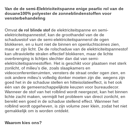
Van de de semi-Elektriciteitspanne enige pearlic rol van de
douane100% polyester de zonneblindenstoffen voor
vensterbehandeling
Omvat
de elektriciteitspanne en semi-
de rol blinde stof
elektriciteitspannestof, kan de groothandel van
de de
schaduwstof van
de semi-
elektriciteitspannerol de ogen
blokkeren, en u kunt niet de binnen en openluchtscènes zien,
maar er zijn licht. De de rolschaduw van de elektriciteitspannestof
kan ultraviolette stralen effectief blokkeren, maar de lichte
overbrenging is lichtjes slechter dan dat van semi-
elektriciteitspannestoffen. Het is geschikt voor plaatsen met sterk
zonlicht, of milieu's die, zoals slaapkamers en
videoconferentieruimten, vensters de straat onder ogen zien, en
ook andere milieu's volledig donker moeten zijn die. wegens zijn
goed het in de schaduw stellen en hitteisolatieeffect, is het ook
één van de gemeenschappelijkste keuzen voor bureaudecor.
Wanneer de stof van het rolblind wordt neergezet, kan het binnen
lichte zacht maken, vermijdt het probleem van direct zonlicht, en
bereikt een goed in de schaduw stellend effect. Wanneer het
rolblind wordt opgeheven, is zijn volume zeer klein, zodat het niet
gemakkelijk om is worden ontdekt.
Waarom kies ons?