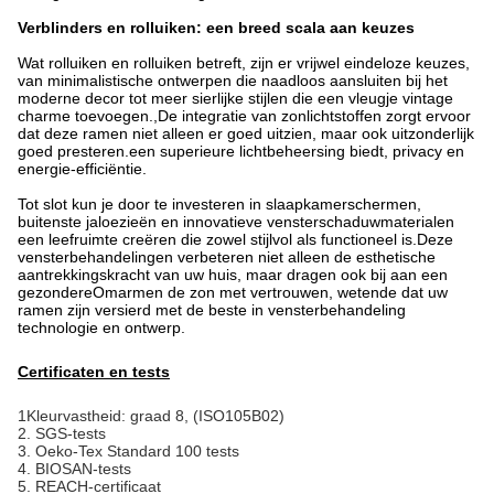
Verblinders en rolluiken: een breed scala aan keuzes
Wat rolluiken en rolluiken betreft, zijn er vrijwel eindeloze keuzes, 
van minimalistische ontwerpen die naadloos aansluiten bij het 
moderne decor tot meer sierlijke stijlen die een vleugje vintage 
charme toevoegen.,De integratie van zonlichtstoffen zorgt ervoor 
dat deze ramen niet alleen er goed uitzien, maar ook uitzonderlijk 
goed presteren.een superieure lichtbeheersing biedt, privacy en 
energie-efficiëntie.
Tot slot kun je door te investeren in slaapkamerschermen, 
buitenste jaloezieën en innovatieve vensterschaduwmaterialen 
een leefruimte creëren die zowel stijlvol als functioneel is.Deze 
vensterbehandelingen verbeteren niet alleen de esthetische 
aantrekkingskracht van uw huis, maar dragen ook bij aan een 
gezondereOmarmen de zon met vertrouwen, wetende dat uw 
ramen zijn versierd met de beste in vensterbehandeling 
technologie en ontwerp.
Certificaten en tests
1Kleurvastheid: graad 8, (ISO105B02)
2. SGS-tests
3. Oeko-Tex Standard 100 tests
4. BIOSAN-tests
5. REACH-certificaat