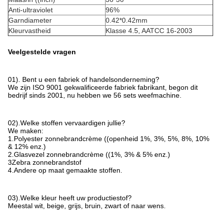
Anti-ultraviolet
96%
Garndiameter
0.42*0.42mm
Kleurvastheid
Klasse 4.5, AATCC 16-2003
Veelgestelde vragen
01). Bent u een fabriek of handelsonderneming?
We zijn ISO 9001 gekwalificeerde fabriek fabrikant, begon dit
bedrijf sinds 2001, nu hebben we 56 sets weefmachine.
02).Welke stoffen vervaardigen jullie?
We maken:
1.Polyester zonnebrandcrème ((openheid 1%, 3%, 5%, 8%, 10%
& 12% enz.)
2.Glasvezel zonnebrandcrème ((1%, 3% & 5% enz.)
3Zebra zonnebrandstof
4.Andere op maat gemaakte stoffen.
03).Welke kleur heeft uw productiestof?
Meestal wit, beige, grijs, bruin, zwart of naar wens.