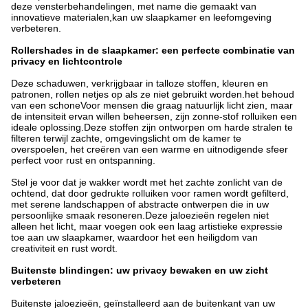
deze vensterbehandelingen, met name die gemaakt van 
innovatieve materialen,kan uw slaapkamer en leefomgeving 
verbeteren.
Rollershades in de slaapkamer: een perfecte combinatie van 
privacy en lichtcontrole
Deze schaduwen, verkrijgbaar in talloze stoffen, kleuren en 
patronen, rollen netjes op als ze niet gebruikt worden.het behoud 
van een schoneVoor mensen die graag natuurlijk licht zien, maar 
de intensiteit ervan willen beheersen, zijn zonne-stof rolluiken een 
ideale oplossing.Deze stoffen zijn ontworpen om harde stralen te 
filteren terwijl zachte, omgevingslicht om de kamer te 
overspoelen, het creëren van een warme en uitnodigende sfeer 
perfect voor rust en ontspanning.
Stel je voor dat je wakker wordt met het zachte zonlicht van de 
ochtend, dat door gedrukte rolluiken voor ramen wordt gefilterd, 
met serene landschappen of abstracte ontwerpen die in uw 
persoonlijke smaak resoneren.Deze jaloezieën regelen niet 
alleen het licht, maar voegen ook een laag artistieke expressie 
toe aan uw slaapkamer, waardoor het een heiligdom van 
creativiteit en rust wordt.
Buitenste blindingen: uw privacy bewaken en uw zicht 
verbeteren
Buitenste jaloezieën, geïnstalleerd aan de buitenkant van uw 