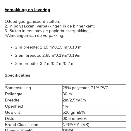
Verpakking en levering
1Goed georganiseerd stoffen;
2. in polyzakken, verpakkingen in de binnenkant;
3. Buiten in een stevige papierbuisverpakking;
4Afmetingen van de verpakking:
2 m breedte: 2,15 m*0,19 m*0,19 m
2.5m breedte: 2.65m*0.19m*0.19m
3 m breedte: 3,2 m*0,2 m*0,2 m
Specificaties
Samenstelling
29% polyester, 71% PVC
Rollengte
30 m
Breedte
2m/2,5m/3m
Openheid
4%
Gewicht
520 gm±5%
Dikte
00,6 mm±5%
Brand Classfiction
NFPA701 (VS)
Maas/in ((inch)
36*36