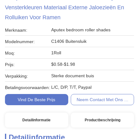
Vensterkleuren Materiaal Externe Jaloezieën En
Rolluiken Voor Ramen
Aputex bedroom roller shades
Merknaam:
C1406 Buitensluik
Modelnummer:
1Roll
Moq:
$0.58-$1.98
Prijs:
Sterke document buis
Verpakking:
L/C, D/P, T/T, Paypal
Betalingsvoorwaarden:
Vind De Beste Prijs
Neem Contact Met Ons Op
Detailinformatie
Productbeschrijving
Detailinformatie