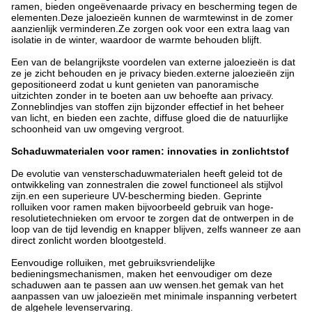
ramen, bieden ongeëvenaarde privacy en bescherming tegen de 
elementen.Deze jaloezieën kunnen de warmtewinst in de zomer 
aanzienlijk verminderen.Ze zorgen ook voor een extra laag van 
isolatie in de winter, waardoor de warmte behouden blijft.
Een van de belangrijkste voordelen van externe jaloezieën is dat 
ze je zicht behouden en je privacy bieden.externe jaloezieën zijn 
gepositioneerd zodat u kunt genieten van panoramische 
uitzichten zonder in te boeten aan uw behoefte aan privacy. 
Zonneblindjes van stoffen zijn bijzonder effectief in het beheer 
van licht, en bieden een zachte, diffuse gloed die de natuurlijke 
schoonheid van uw omgeving vergroot.
Schaduwmaterialen voor ramen: innovaties in zonlichtstof
De evolutie van vensterschaduwmaterialen heeft geleid tot de 
ontwikkeling van zonnestralen die zowel functioneel als stijlvol 
zijn.en een superieure UV-bescherming bieden. Geprinte 
rolluiken voor ramen maken bijvoorbeeld gebruik van hoge-
resolutietechnieken om ervoor te zorgen dat de ontwerpen in de 
loop van de tijd levendig en knapper blijven, zelfs wanneer ze aan 
direct zonlicht worden blootgesteld.
Eenvoudige rolluiken, met gebruiksvriendelijke 
bedieningsmechanismen, maken het eenvoudiger om deze 
schaduwen aan te passen aan uw wensen.het gemak van het 
aanpassen van uw jaloezieën met minimale inspanning verbetert 
de algehele levenservaring.