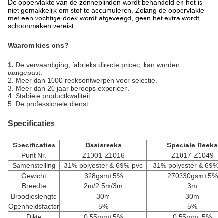
De oppervlakte van de zonneblinden wordt behandeld en het is
niet gemakkelijk om stof te accumuleren. Zolang de oppervlakte
met een vochtige doek wordt afgeveegd, geen het extra wordt
schoonmaken vereist
.
Waarom kies ons?
1.
De vervaardiging, fabrieks directe pricec, kan worden
aangepast.
2. Meer dan 1000 reeksontwerpen voor selectie.
3. Meer dan 20 jaar beroeps expericen.
4. Stabiele productkwaliteit.
5. De professionele dienst.
Specificaties
Specificaties
Basisreeks
Speciale Reeks
Punt Nr.
Z1001-Z1016
Z1017-Z1049
Samenstelling
31% polyester & 69%-pvc
31% polyester & 69%
Gewicht
328gsm±5%
270330gsm±5%
Breedte
2m/2.5m/3m
3m
Broodjeslengte
30m
30m
Openheidsfactor
5%
5%
Dikte
0.55mm±5%
0.55mm±5%