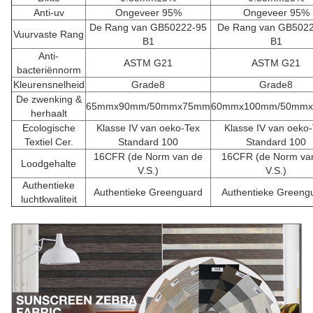
Anti-uv
Ongeveer 95%
Ongeveer 95%
De Rang van GB50222-95
De Rang van GB502
Vuurvaste Rang
B1
B1
Anti-
ASTM G21
ASTM G21
bacteriënnorm
Kleurensnelheid
Grade8
Grade8
De zwenking &
65mmx90mm/50mmx75mm
60mmx100mm/50mm
herhaalt
Ecologische
Klasse IV van oeko-Tex
Klasse IV van oeko
Textiel Cer.
Standard 100
Standard 100
16CFR (de Norm van de
16CFR (de Norm va
Loodgehalte
V.S.)
V.S.)
Authentieke
Authentieke Greenguard
Authentieke Greeng
luchtkwaliteit