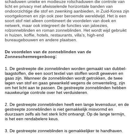
schaduwen unieke en modieuze rolschaduwen die controle van
licht en privacy met afwisselende horizontale banden van
ondoorzichtige die stof en zwenking aanbieden,
in Zuid-Korea zijn
voortgekomen en zijn ook zeer beroemde wereldwijd. Het is
een
soort stof
niet alleen combineert de voordelen van doek en
netwerk, maar ook integreert de functies van jaloezies,
rolzonneblinden en
roman
zonneblinden. Het wordt wijd gebruikt
in huizen, koffie, hotels, restaurants, villa's, high-end
bureaugebouwen en andere plaatsen.
De voordelen van de zonneblinden van de
Zonneschermregenboog:
1.
De gestreepte die zonneblinden worden gemaakt van dubbel-
laagstoffen, die een soort textiel van stoffen wordt geweven en
gaas zijn. Wanneer de zonneblinden wordt getrokken, de twee
lagen van stof en gaas gewankeld wegens de omwenteling, zijn
om het licht aan te passen. De gestreepte zonneblinden hebben
nauwkeurige controle over het verduisteren.
2. De gestreepte zonneblinden heeft een lange levensduur, en de
gestreepte zonneblinden is niet gemakkelijk misvormd en
duurzaam zelfs als het sterk licht ontvangt. Op de lange termijn,
is het een rendabelere keus.
3. De gestreepte zonneblinden is gemakkelijker te handhaven.