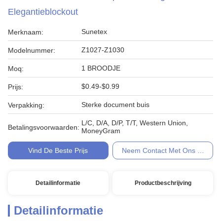
Elegantieblockout
Sunetex
Merknaam:
Z1027-Z1030
Modelnummer:
1 BROODJE
Moq:
$0.49-$0.99
Prijs:
Sterke document buis
Verpakking:
L/C, D/A, D/P, T/T, Western Union,
Betalingsvoorwaarden:
MoneyGram
Vind De Beste Prijs
Neem Contact Met Ons Op
Detailinformatie
Productbeschrijving
Detailinformatie