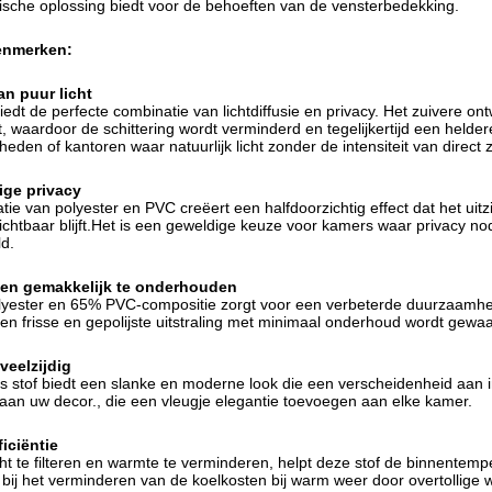
ische oplossing biedt voor de behoeften van de vensterbedekking.
kenmerken:
an puur licht
iedt de perfecte combinatie van lichtdiffusie en privacy. Het zuivere ont
 waardoor de schittering wordt verminderd en tegelijkertijd een helder
eden of kantoren waar natuurlijk licht zonder de intensiteit van direct z
ige privacy
ie van polyester en PVC creëert een halfdoorzichtig effect dat het uitzi
 zichtbaar blijft.Het is een geweldige keuze voor kamers waar privacy no
d.
en gemakkelijk te onderhouden
yester en 65% PVC-compositie zorgt voor een verbeterde duurzaamhei
n frisse en gepolijste uitstraling met minimaal onderhoud wordt gewa
 veelzijdig
ds stof biedt een slanke en moderne look die een verscheidenheid aan 
aan uw decor., die een vleugje elegantie toevoegen aan elke kamer.
ficiëntie
ht te filteren en warmte te verminderen, helpt deze stof de binnentempera
bij het verminderen van de koelkosten bij warm weer door overtollige war