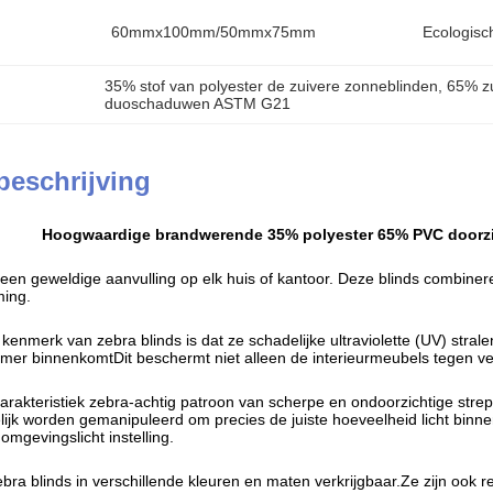
60mmx100mm/50mmx75mm
Ecologisch
35% stof van polyester de zuivere zonneblinden
, 
65% zu
duoschaduwen ASTM G21
beschrijving
Hoogwaardige brandwerende 35% polyester 65% PVC doorzi
 een geweldige aanvulling op elk huis of kantoor. Deze blinds combiner
ing.
e kenmerk van zebra blinds is dat ze schadelijke ultraviolette (UV) st
kamer binnenkomtDit beschermt niet alleen de interieurmeubels tegen 
rakteristiek zebra-achtig patroon van scherpe en ondoorzichtige stre
jk worden gemanipuleerd om precies de juiste hoeveelheid licht binnen
mgevingslicht instelling.
bra blinds in verschillende kleuren en maten verkrijgbaar.Ze zijn ook r