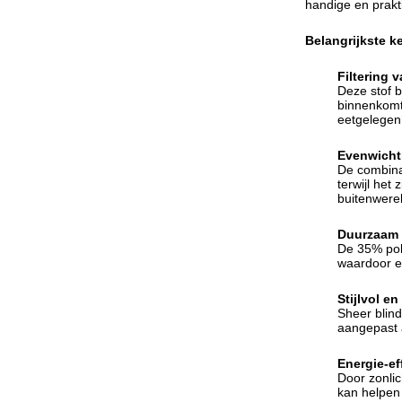
handige en prakt
Belangrijkste 
Filtering v
Deze stof b
binnenkomt,
eetgelegenh
Evenwicht
De combinat
terwijl het
buitenwerel
Duurzaam 
De 35% pol
waardoor ee
Stijlvol en
Sheer blin
aangepast 
Energie-ef
Door zonlic
kan helpen 