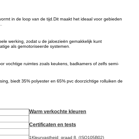
ervormt in de loop van de tijd.Dit maakt het ideaal voor gebieden
..
pele werking, zodat u de jaloezieën gemakkelijk kunt
matige als gemotoriseerde systemen.
or vochtige ruimtes zoals keukens, badkamers of zelfs semi-
g, biedt 35% polyester en 65% pvc doorzichtige rolluiken de
Warm verkochte kleuren
Certificaten en tests
1Kleurvastheid: graad 8, (ISO105B02)