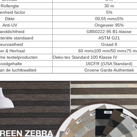
Rollengte
30 m
enheid factor
5%
Dikte
00,55 mm±5%
Anti-UV
Ongeveer 95%
anddichtheid
GB50222-95 B1-klasse
teriële standaard
ASTM G21
leurvastheid
Graad 8
er & Herhaal
60 mmx100 mm/50 mmx75 
he textielproducten
Oeko-tex Standard 100 Klasse IV
oodgehalte
16CFR ((USA Standard)
an de luchtkwaliteit
Groene Garde Authentiek