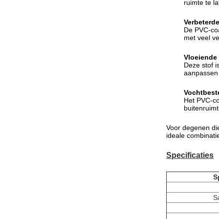
ruimte te la
Verbeterd
De PVC-coat
met veel v
Vloeiende
Deze stof i
aanpassen o
Vochtbest
Het PVC-co
buitenruimt
Voor degenen die
ideale combinatie
Specificaties
S
S