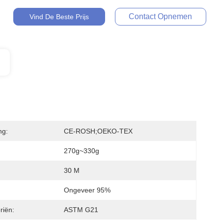
Contact Opnemen
Vind De Beste Prijs
ng:
CE-ROSH;OEKO-TEX
270g~330g
30 M
Ongeveer 95%
riën:
ASTM G21