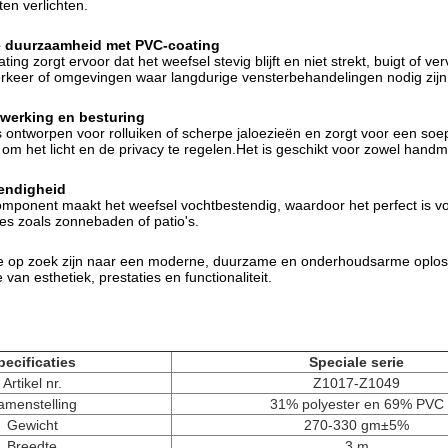
ten verlichten.
e duurzaamheid met PVC-coating
ing zorgt ervoor dat het weefsel stevig blijft en niet strekt, buigt of v
erkeer of omgevingen waar langdurige vensterbehandelingen nodig zijn
 werking en besturing
s ontworpen voor rolluiken of scherpe jaloezieën en zorgt voor een soe
m het licht en de privacy te regelen.Het is geschikt voor zowel hand
endigheid
mponent maakt het weefsel vochtbestendig, waardoor het perfect is vo
es zoals zonnebaden of patio's.
 op zoek zijn naar een moderne, duurzame en onderhoudsarme oplossin
 van esthetiek, prestaties en functionaliteit.
pecificaties
Speciale serie
Artikel nr.
Z1017-Z1049
amenstelling
31% polyester en 69% PVC
Gewicht
270-330 gm±5%
Breedte
3 m