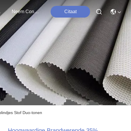
ten
Neem Contact Met Ons Op
Citaat
indjes Stof Duo-tonen
Hoogwaardige Brandwerende 35%