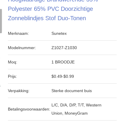
Polyester 65% PVC Doorzichtige
Zonneblindjes Stof Duo-Tonen
Merknaam:
Sunetex
Modelnummer:
Z1027-Z1030
Moq:
1 BROODJE
Prijs:
$0.49-$0.99
Verpakking:
Sterke document buis
L/C, D/A, D/P, T/T, Western
Betalingsvoorwaarden:
Union, MoneyGram