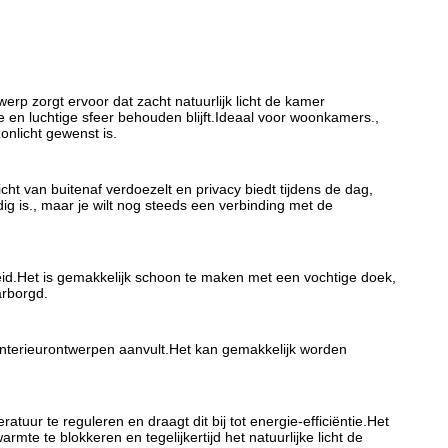
werp zorgt ervoor dat zacht natuurlijk licht de kamer
e en luchtige sfeer behouden blijft.Ideaal voor woonkamers.,
onlicht gewenst is.
cht van buitenaf verdoezelt en privacy biedt tijdens de dag,
dig is., maar je wilt nog steeds een verbinding met de
d.Het is gemakkelijk schoon te maken met een vochtige doek,
arborgd.
interieurontwerpen aanvult.Het kan gemakkelijk worden
tuur te reguleren en draagt dit bij tot energie-efficiëntie.Het
mte te blokkeren en tegelijkertijd het natuurlijke licht de