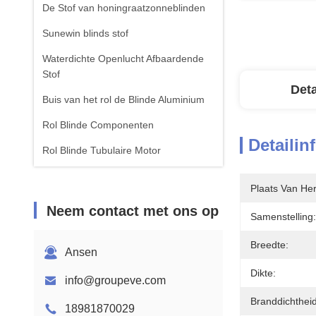
De Stof van honingraatzonneblinden
Sunewin blinds stof
Waterdichte Openlucht Afbaardende
Stof
Deta
Buis van het rol de Blinde Aluminium
Rol Blinde Componenten
Detailin
Rol Blinde Tubulaire Motor
Roman Blinds Fabric
Plaats Van He
Neem contact met ons op
Samenstelling:
Breedte:
Ansen
Dikte:
info@groupeve.com
Branddichtheid
18981870029