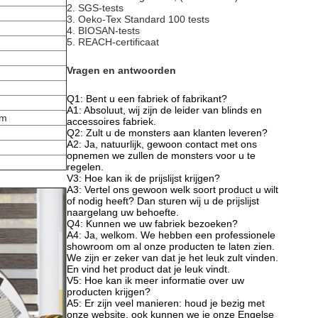
2. SGS-tests
3. Oeko-Tex Standard 100 tests
4. BIOSAN-tests
5. REACH-certificaat
Vragen en antwoorden
Q1: Bent u een fabriek of fabrikant?
A1: Absoluut, wij zijn de leider van blinds en
mm
accessoires fabriek.
Q2: Zult u de monsters aan klanten leveren?
A2: Ja, natuurlijk, gewoon contact met ons
opnemen we zullen de monsters voor u te
regelen
.
V3: Hoe kan ik de prijslijst krijgen?
A3: Vertel ons gewoon welk soort product u wilt
of nodig heeft? Dan sturen wij u de prijslijst
naargelang uw behoefte.
Q4: Kunnen we uw fabriek bezoeken?
A4: Ja, welkom. We hebben een professionele
showroom om al onze producten te laten zien.
We zijn er zeker van dat je het leuk zult vinden.
En vind het product dat je leuk vindt.
V5: Hoe kan ik meer informatie over uw
producten krijgen?
A5: Er zijn veel manieren: houd je bezig met
onze website, ook kunnen we je onze Engelse