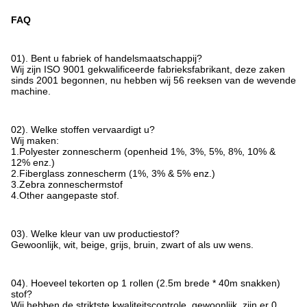
FAQ
01). Bent u fabriek of handelsmaatschappij?
Wij zijn ISO 9001 gekwalificeerde fabrieksfabrikant, deze zaken
sinds 2001 begonnen, nu hebben wij 56 reeksen van de wevende
machine.
02). Welke stoffen vervaardigt u?
Wij maken:
1.Polyester zonnescherm (openheid 1%, 3%, 5%, 8%, 10% &
12% enz.)
2.Fiberglass zonnescherm (1%, 3% & 5% enz.)
3.Zebra zonneschermstof
4.Other aangepaste stof.
03). Welke kleur van uw productiestof?
Gewoonlijk, wit, beige, grijs, bruin, zwart of als uw wens.
04). Hoeveel tekorten op 1 rollen (2.5m brede * 40m snakken)
stof?
Wij hebben de striktste kwaliteitscontrole, gewoonlijk, zijn er 0