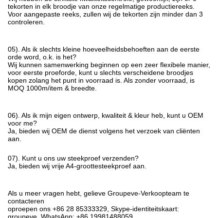
tekorten in elk broodje van onze regelmatige productiereeks.
Voor aangepaste reeks, zullen wij de tekorten zijn minder dan 3
controleren.
05). Als ik slechts kleine hoeveelheidsbehoeften aan de eerste
orde word, o.k. is het?
Wij kunnen samenwerking beginnen op een zeer flexibele manier,
voor eerste proeforde, kunt u slechts verscheidene broodjes
kopen zolang het punt in voorraad is. Als zonder voorraad, is
MOQ 1000m/item & breedte.
06). Als ik mijn eigen ontwerp, kwaliteit & kleur heb, kunt u OEM
voor me?
Ja, bieden wij OEM de dienst volgens het verzoek van cliënten
aan.
07). Kunt u ons uw steekproef verzenden?
Ja, bieden wij vrije A4-groottesteekproef aan.
Als u meer vragen hebt, gelieve Groupeve-Verkoopteam te
contacteren
oproepen ons +86 28 85333329, Skype-identiteitskaart:
groupeve, WhatsApp: +86 19981488059