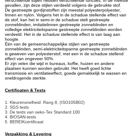
verschillende stijlen hebben verschillende functies. In de meeste
gevallen, zijn deze stijlen verdeeld volgens de gebruikte stof.
De gestreepte gordijnstoffen zijn meestal polyesterpolyester,
linnen en nylon. Volgens het in de schaduw stellende effect van
de stof, kan het in semi-in de schaduw stelt gestreepte
zonneblinden, imitatielinnen gestreepte zonneblinden en
volledige elektriciteitspanne gestreepte zonneblinden worden
verdeeld. Het in de schaduw stellende effect is van laag aan
hoogte.
Één van de gemeenschappelijke stijlen van gestreepte
zonneblinden, semi-elektriciteitspanne gestreepte zonneblinden
is geweven van polyesterstof, met een in de schaduw stellend
effect van ongeveer 50%.
Er zijn velen die wijd in bureaus, koffie, huizen en andere
plaatsen kunnen worden gebruikt. Het heeft goed lichte
transmissie en ventilatieeffect, goede gemakkelijk te wassen en
sneldrogende sterkte.
Certificaten & Tests
1.
Kleurensnelheid: Rang 8, (ISO105B02)
2. SGS tests
3. De tests van oeko-Tex Standard 100
4. BIOSAN-tests
5. BEREIKcertificaat
Verpakking & Levering