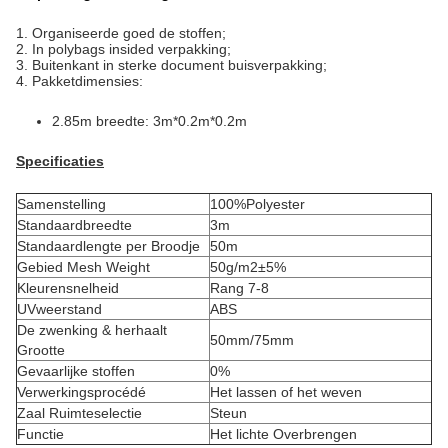
1.
Organiseerde goed de stoffen;
2. In polybags insided verpakking;
3. Buitenkant in sterke document buisverpakking;
4. Pakketdimensies:
2.85m breedte: 3m*0.2m*0.2m
Specificaties
Samenstelling
100%Polyester
Standaardbreedte
3m
Standaardlengte per Broodje
50m
Gebied Mesh Weight
50g/m2±5%
Kleurensnelheid
Rang 7-8
UVweerstand
ABS
De zwenking & herhaalt
50mm/75mm
Grootte
Gevaarlijke stoffen
0%
Verwerkingsprocédé
Het lassen of het weven
Zaal Ruimteselectie
Steun
Functie
Het lichte Overbrengen