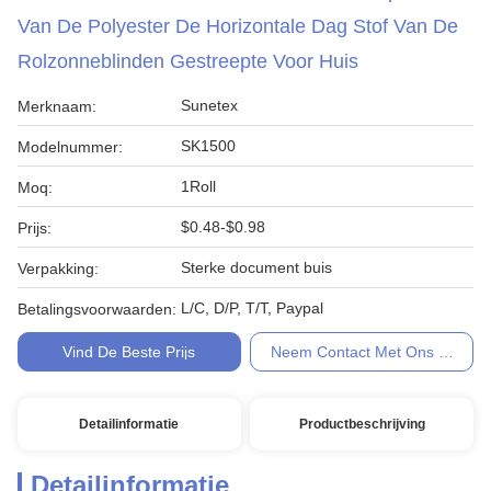
Van De Polyester De Horizontale Dag Stof Van De
Rolzonneblinden Gestreepte Voor Huis
Sunetex
Merknaam:
SK1500
Modelnummer:
1Roll
Moq:
$0.48-$0.98
Prijs:
Sterke document buis
Verpakking:
L/C, D/P, T/T, Paypal
Betalingsvoorwaarden:
Vind De Beste Prijs
Neem Contact Met Ons Op
Detailinformatie
Productbeschrijving
Detailinformatie