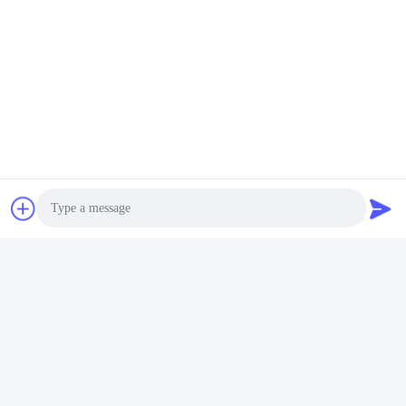
Photo
Video Call
Audio Call