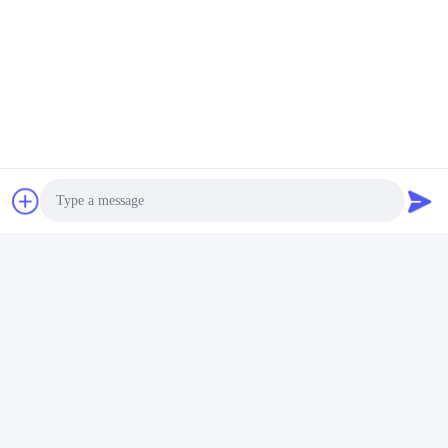
Certificaten & Tests
1.
Kleurensnelheid: Rang 8, (ISO105B02)
2. SGS tests
Photo
3. De tests van oeko-Tex Standard 100
4. BIOSAN-tests
Video Call
5. BEREIKcertificaat
Audio Call