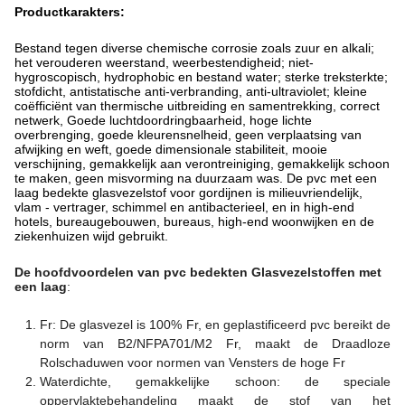
Productkarakters:
Bestand tegen diverse chemische corrosie zoals zuur en alkali;
het verouderen weerstand, weerbestendigheid; niet-
hygroscopisch, hydrophobic en bestand water; sterke treksterkte;
stofdicht, antistatische anti-verbranding, anti-ultraviolet; kleine
coëfficiënt van thermische uitbreiding en samentrekking, correct
netwerk, Goede luchtdoordringbaarheid, hoge lichte
overbrenging, goede kleurensnelheid, geen verplaatsing van
afwijking en weft, goede dimensionale stabiliteit, mooie
verschijning, gemakkelijk aan verontreiniging, gemakkelijk schoon
te maken, geen misvorming na duurzaam was. De pvc met een
laag bedekte glasvezelstof voor gordijnen is milieuvriendelijk,
vlam - vertrager, schimmel en antibacterieel, en in high-end
hotels, bureaugebouwen, bureaus, high-end woonwijken en de
ziekenhuizen wijd gebruikt.
De hoofdvoordelen van
pvc bedekten Glasvezelstoffen met
een laag
:
Fr: De glasvezel is 100% Fr, en geplastificeerd pvc bereikt de
norm van B2/NFPA701/M2 Fr, maakt de Draadloze
Rolschaduwen voor normen van Vensters de hoge Fr
Waterdichte, gemakkelijke schoon: de speciale
oppervlaktebehandeling maakt de stof van het