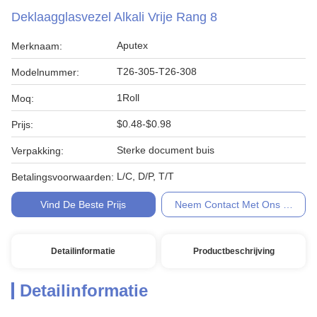
Deklaagglasvezel Alkali Vrije Rang 8
Aputex
Merknaam:
T26-305-T26-308
Modelnummer:
1Roll
Moq:
$0.48-$0.98
Prijs:
Sterke document buis
Verpakking:
L/C, D/P, T/T
Betalingsvoorwaarden:
Vind De Beste Prijs
Neem Contact Met Ons Op
Detailinformatie
Productbeschrijving
Detailinformatie