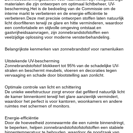
materialen die zijn ontworpen om optimaal lichtbeheer, UV-
bescherming,Het is de bedoeling van de Commissie om de
interne markt te verbeteren en de energie-efficiëntie te
verbeteren.Deze met precisie ontworpen stoffen laten natuurlijk
licht doorfilteren terwijl ze glare en hitte verminderen, waardoor
een comfortabele en stijlvolle omgeving ontstaat.en
gastvrijheidsaanvragen, zijn zonnebrandstofstoffen een
veelzijdige oplossing voor moderne vensterbehandeling.
Belangrijkste kenmerken van zonnebrandstof voor ramenluiken
Uitstekende UV-bescherming
Zonnebrandstofstof blokkeert tot 95% van de schadelijke UV-
stralen en beschermt meubels, vloeren en decoraties tegen
vervaaging en schade door blootstelling aan zonlicht.
Optimale controle van licht en schittering
De unieke weefstructuur zorgt ervoor dat gefilterd natuurlijk licht
de kamer binnenkomt terwijl het glare aanzienlijk vermindert,
waardoor het perfect is voor kantoren, woonkamers en andere
ruimtes met schermen of monitors.
Energie-efficiëntie
Door de hoeveelheid zonnewarmte die een ruimte binnendringt,
te beperken, helpen zonnebrandstofstofstofstoffen een stabiele
binnentemperatuur te behouden, waardoor de noodzaak van