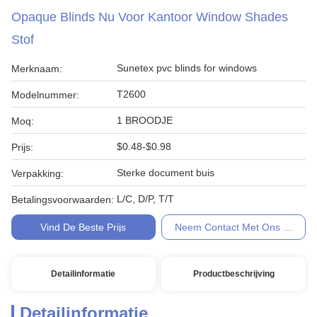
Opaque Blinds Nu Voor Kantoor Window Shades
Stof
Sunetex pvc blinds for windows
Merknaam:
T2600
Modelnummer:
1 BROODJE
Moq:
$0.48-$0.98
Prijs:
Sterke document buis
Verpakking:
L/C, D/P, T/T
Betalingsvoorwaarden:
Vind De Beste Prijs
Neem Contact Met Ons Op
Detailinformatie
Productbeschrijving
Detailinformatie