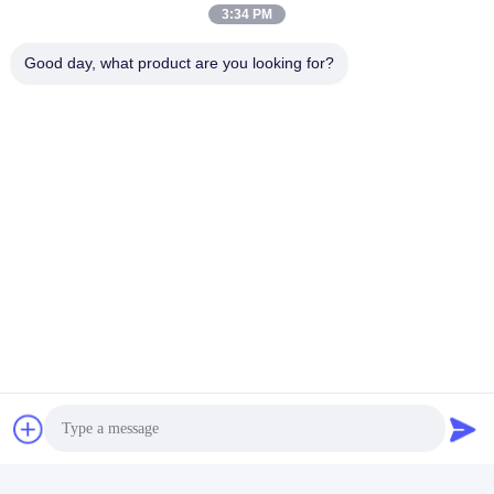
3:34 PM
A: Ja.
,
We hebben onze ontwerpafdeling en
gereedschapsafdeling.
Good day, what product are you looking for?
Als u vragen heeft, kunt u gerust contact met ons 
opnemen:
Contactpersoon: Amanda
WhatsApp of Wechat: +86-17380542833
E-mail: many@groupeve.com
Taggen:
De Stoffenkeperstof Van Het Glasvezelzonnescherm H
Zonne Het Schermstof
Pvc Met Een Laag Bedekte Glasvezelstof
Snel contact