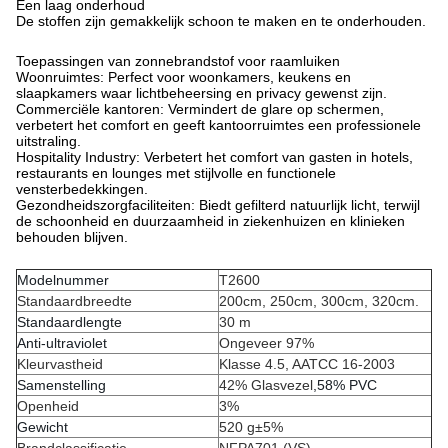
Een laag onderhoud
De stoffen zijn gemakkelijk schoon te maken en te onderhouden.
Toepassingen van zonnebrandstof voor raamluiken
Woonruimtes: Perfect voor woonkamers, keukens en
slaapkamers waar lichtbeheersing en privacy gewenst zijn.
Commerciële kantoren: Vermindert de glare op schermen,
verbetert het comfort en geeft kantoorruimtes een professionele
uitstraling.
Hospitality Industry: Verbetert het comfort van gasten in hotels,
restaurants en lounges met stijlvolle en functionele
vensterbedekkingen.
Gezondheidszorgfaciliteiten: Biedt gefilterd natuurlijk licht, terwijl
de schoonheid en duurzaamheid in ziekenhuizen en klinieken
behouden blijven.
Modelnummer
T2600
Standaardbreedte
200cm, 250cm, 300cm, 320cm.
Standaardlengte
30 m
Anti-ultraviolet
Ongeveer 97%
Kleurvastheid
Klasse 4.5, AATCC 16-2003
Samenstelling
42% Glasvezel
,
58% PVC
Openheid
3%
Gewicht
520 g±5%