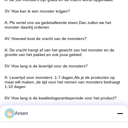
3V: Hoe kan ik een monster krijgen?
A: Pls vertel ons uw gedetailleerde eisen
,
Dan zullen we het
monster daarbij ordenen.
4V: Hoeveel kost de vracht van de monsters?
A: De vracht hangt af van het gewicht van het monster en de
grootte van het pakket
,
en ook jouw gebied.
5V: Hoe lang is de levertijd voor de monsters?
A: Levertyd voor monsters: 1-7 dagen
,
Als je de producten op
maat wilt maken.
,
de tijd voor het nemen van monsters bedraagt
1-10 dagen.
6V: Hoe lang is de kwaliteitsgarantieperiode voor het product?
A: kwaliteitsgarantie van ten minste 3 jaar
Ansen
7. V: Zou u een OEM merk of ontwerp te produceren?