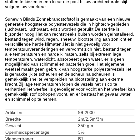
stoffen te kiezen in een kleur die past bij uw architecturale stijl
volgens uw voorkeur.
Sunewin Blinds Zonnebrandstofstof is gemaakt van een nieuwe
generatie hoogsterke polyestervezels die in hightech-gebieden
(luchtvaart, luchtvaart, enz.) worden gebruikt.De sterkte is
bijzonder hoog.Het kan rechtstreeks buiten worden geïnstalleerd,
bestand tegen wind, regen, sneeuw, blootstelling aan zonlicht en
verschillende harde klimaten.Het is niet gevoelig voor
temperatuurveranderingen en vervormt zich niet. bestand tegen
alle temperaturen en harde klimaten, zelfs bij extreem lage
temperaturen. waterdicht, absorbeert geen water, er is geen
mogelijkheid van schimmel en bacteriën groei.Het algemene
weefsel maakt geen gebruik van hoogsterke polyestervezelsHet
is gemakkelijk te scheuren en de scheur na scheuren is
gemakkelijk snel te verspreiden na blootstelling aan externe
kracht.Bij lage temperaturen lopen de vezels het risico te
verhardenHet weefsel is gevoeliger voor vocht en het weefsel kan
gemakkelijk stof ophopen.vocht, en er bestaat het gevaar water
en schimmel op te nemen.
Artikel nr.
99-2000
Breedte
2m/2,5m/3m
Gewicht
350 gm
Openheidspercentage
3%
Vlamvertrager
B1