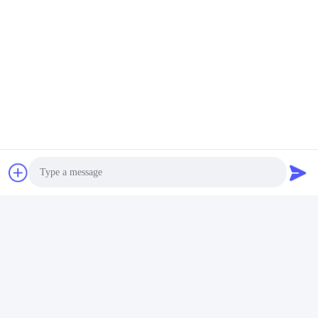
Certificaten en tests
SGS-tests, Oeko-Tex Standard 100-tests, ISO-certificaat, enz.
Photo
Video Call
Audio Call