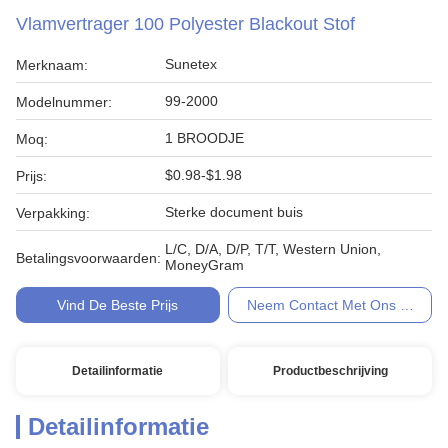
Vlamvertrager 100 Polyester Blackout Stof
Sunetex
Merknaam:
99-2000
Modelnummer:
1 BROODJE
Moq:
$0.98-$1.98
Prijs:
Sterke document buis
Verpakking:
L/C, D/A, D/P, T/T, Western Union,
Betalingsvoorwaarden:
MoneyGram
Vind De Beste Prijs
Neem Contact Met Ons Op
Detailinformatie
Productbeschrijving
Detailinformatie