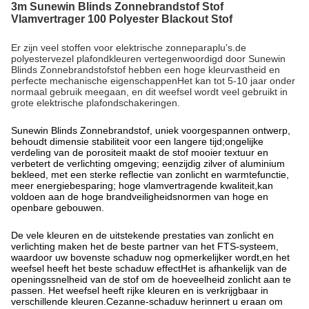
3m Sunewin Blinds Zonnebrandstof Stof
Vlamvertrager 100 Polyester Blackout Stof
Er zijn veel stoffen voor elektrische zonneparaplu's.de
polyestervezel plafondkleuren vertegenwoordigd door Sunewin
Blinds Zonnebrandstofstof hebben een hoge kleurvastheid en
perfecte mechanische eigenschappenHet kan tot 5-10 jaar onder
normaal gebruik meegaan, en dit weefsel wordt veel gebruikt in
grote elektrische plafondschakeringen.
Sunewin Blinds Zonnebrandstof, uniek voorgespannen ontwerp,
behoudt dimensie stabiliteit voor een langere tijd;ongelijke
verdeling van de porositeit maakt de stof mooier textuur en
verbetert de verlichting omgeving; eenzijdig zilver of aluminium
bekleed, met een sterke reflectie van zonlicht en warmtefunctie,
meer energiebesparing; hoge vlamvertragende kwaliteit,kan
voldoen aan de hoge brandveiligheidsnormen van hoge en
openbare gebouwen.
De vele kleuren en de uitstekende prestaties van zonlicht en
verlichting maken het de beste partner van het FTS-systeem,
waardoor uw bovenste schaduw nog opmerkelijker wordt,en het
weefsel heeft het beste schaduw effectHet is afhankelijk van de
openingssnelheid van de stof om de hoeveelheid zonlicht aan te
passen. Het weefsel heeft rijke kleuren en is verkrijgbaar in
verschillende kleuren.Cezanne-schaduw herinnert u eraan om