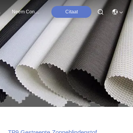
ten
Neem Contact Met Ons Op
Citaat
TP9 Gestreepte Zonneblindenstof