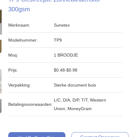
300gsm
Merknaam:
Sunetex
Modelnummer:
TP9
Moq:
1 BROODJE
Prijs:
$0.48-$0.98
Verpakking:
Sterke document buis
L/C, D/A, D/P, T/T, Western
Betalingsvoorwaarden:
Union, MoneyGram