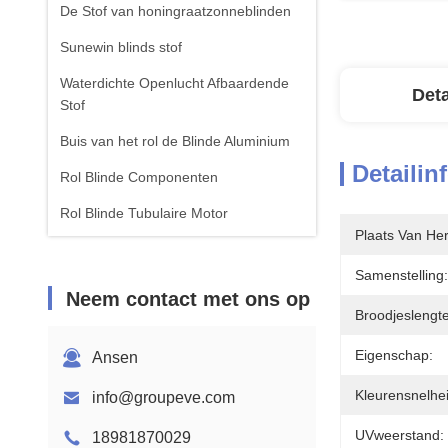
De Stof van honingraatzonneblinden
Sunewin blinds stof
Waterdichte Openlucht Afbaardende
Deta
Stof
Buis van het rol de Blinde Aluminium
Detailin
Rol Blinde Componenten
Rol Blinde Tubulaire Motor
Plaats Van He
Roman Blinds Fabric
Samenstelling:
Neem contact met ons op
Broodjeslengte
Eigenschap:
Ansen
Kleurensnelhei
info@groupeve.com
UVweerstand:
18981870029