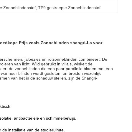
e Zonneblindenstof
, 
TP9 gestreepte Zonneblindenstof
oedkope Prijs zoals Zonneblinden shangri-La voor
sterschermen, jaloezies en rolzonneblinden combineert. De
ren van licht. Wijd gebruikt in villa's, winkelt de
leert de zonneblinden die een paar parallelle bladen met een
 wanneer blinden wordt gesloten, en breiden wezenlijk
ermen van het in de schaduw stellen, zijn de Shangri-
ktisch.
isolatie, antibacteriële en schimmelbewijs.
r de installatie van de studieruimte.