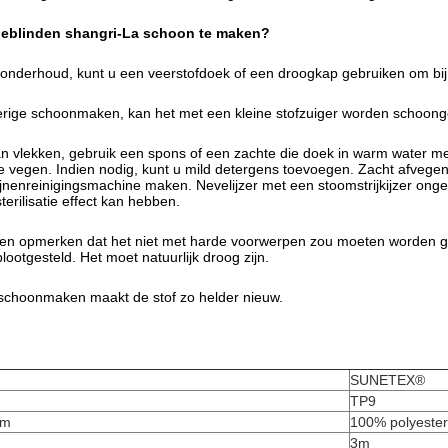
eblinden shangri-La schoon te maken?
 onderhoud, kunt u een veerstofdoek of een droogkap gebruiken om bij
oerige schoonmaken, kan het met een kleine stofzuiger worden schoo
van vlekken, gebruik een spons of een zachte die doek in warm water 
te vegen. Indien nodig, kunt u mild detergens toevoegen. Zacht afvegen
jnenreinigingsmachine maken. Nevelijzer met een stoomstrijkijzer ong
terilisatie effect kan hebben.
en opmerken dat het niet met harde voorwerpen zou moeten worden ge
ootgesteld. Het moet natuurlijk droog zijn.
 schoonmaken maakt de stof zo helder nieuw.
SUNETEX®
TP9
am
100% polyester
3m