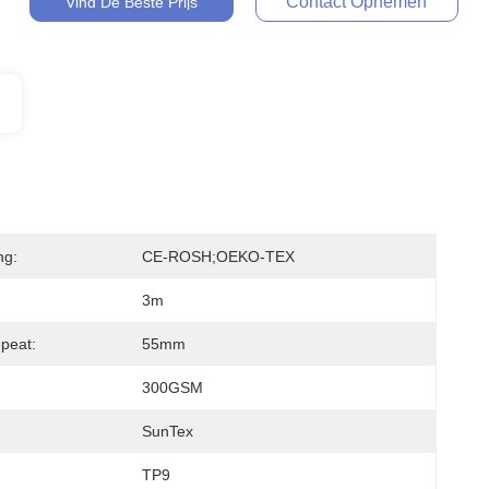
Contact Opnemen
Vind De Beste Prijs
ng:
CE-ROSH;OEKO-TEX
3m
peat:
55mm
300GSM
SunTex
TP9