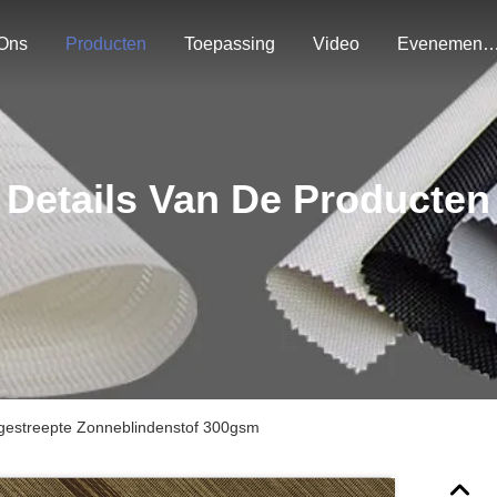
Ons
Producten
Toepassing
Video
Evenemen
Details Van De Producten
gestreepte Zonneblindenstof 300gsm