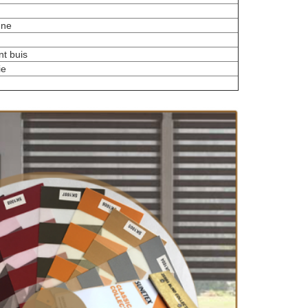
nne
t buis
ie