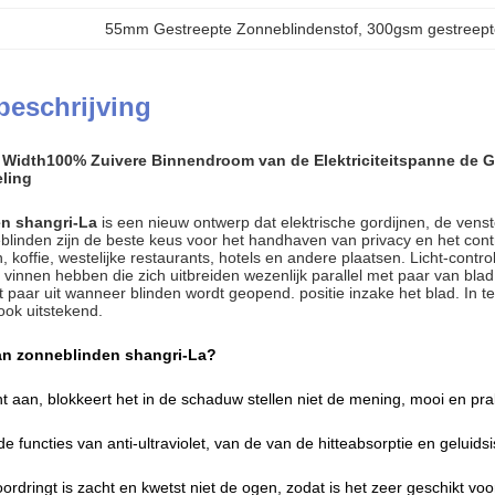
55mm Gestreepte Zonneblindenstof
, 
300gsm gestreept
beschrijving
Width100% Zuivere Binnendroom van de Elektriciteitspanne de G
ling
n shangri-La
is een nieuw ontwerp dat elektrische gordijnen, de ven
inden zijn de beste keus voor het handhaven van privacy en het controle
koffie, westelijke restaurants, hotels en andere plaatsen. Licht-contro
vinnen hebben die zich uitbreiden wezenlijk parallel met paar van blad
 paar uit wanneer blinden wordt geopend. positie inzake het blad. In t
ok uitstekend.
n zonneblinden shangri-La?
icht aan, blokkeert het in de schaduw stellen niet de mening, mooi en pra
de functies van anti-ultraviolet, van de van de hitteabsorptie en geluids
doordringt is zacht en kwetst niet de ogen, zodat is het zeer geschikt voo