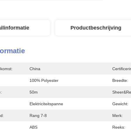
ilinformatie
Productbeschrijving
formatie
rkomst:
China
Certificeri
100% Polyester
Breedte:
:
50m
Sheer&Re
Elektriciteitspanne
Gewicht:
d:
Rang 7-8
Merk:
ABS
Reeks: