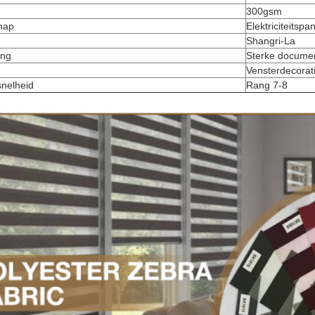
300gsm
hap
Elektriciteitspa
Shangri-La
ing
Sterke documen
Vensterdecorat
snelheid
Rang 7-8