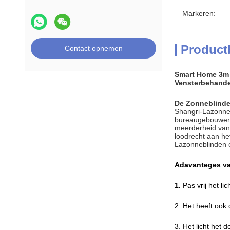
Markeren:
Product
Contact opnemen
Smart Home 3m 
Vensterbehande
De Zonneblinde
Shangri-Lazonnebl
bureaugebouwen, 
meerderheid van 
loodrecht aan het
Lazonneblinden o
Adavanteges va
1.
Pas vrij het l
2. Het heeft ook 
3. Het licht het 