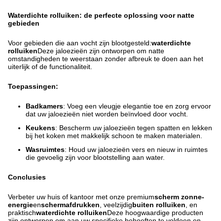
Waterdichte rolluiken: de perfecte oplossing voor natte
gebieden
Voor gebieden die aan vocht zijn blootgesteld:
waterdichte
rolluiken
Deze jaloezieën zijn ontworpen om natte
omstandigheden te weerstaan zonder afbreuk te doen aan het
uiterlijk of de functionaliteit.
Toepassingen:
Badkamers
: Voeg een vleugje elegantie toe en zorg ervoor
dat uw jaloezieën niet worden beïnvloed door vocht.
Keukens
: Bescherm uw jaloezieën tegen spatten en lekken
bij het koken met makkelijk schoon te maken materialen.
Wasruimtes
: Houd uw jaloezieën vers en nieuw in ruimtes
die gevoelig zijn voor blootstelling aan water.
Conclusies
Verbeter uw huis of kantoor met onze premium
scherm zonne-
energie
en
schermafdrukken
, veelzijdig
buiten rolluiken
, en
praktisch
waterdichte rolluiken
Deze hoogwaardige producten
zijn ontworpen om aan uw specifieke behoeften te voldoen en