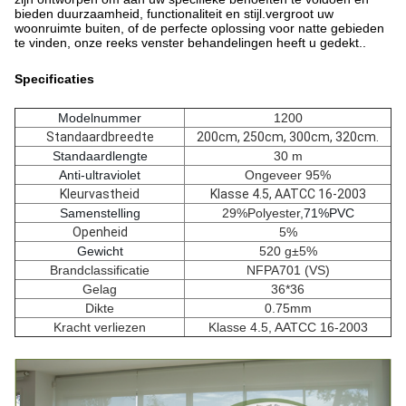
bieden duurzaamheid, functionaliteit en stijl.vergroot uw
woonruimte buiten, of de perfecte oplossing voor natte gebieden
te vinden, onze reeks venster behandelingen heeft u gedekt..
Specificaties
Modelnummer
1200
Standaardbreedte
200cm, 250cm, 300cm, 320cm.
Standaardlengte
30 m
Anti-ultraviolet
Ongeveer 95%
Kleurvastheid
Klasse 4.5, AATCC 16-2003
Samenstelling
29%Polyester
,
71%PVC
Openheid
5%
Gewicht
520 g±5%
Brandclassificatie
NFPA701 (VS)
Gelag
36*36
Dikte
0.75mm
Kracht verliezen
Klasse 4.5, AATCC 16-2003