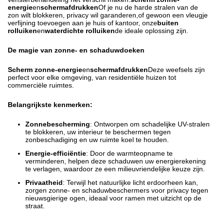
energie
en
schermafdrukken
Of je nu de harde stralen van de
zon wilt blokkeren, privacy wil garanderen,of gewoon een vleugje
verfijning toevoegen aan je huis of kantoor, onze
buiten
rolluiken
en
waterdichte rolluiken
de ideale oplossing zijn.
De magie van zonne- en schaduwdoeken
Scherm zonne-energie
en
schermafdrukken
Deze weefsels zijn
perfect voor elke omgeving, van residentiële huizen tot
commerciële ruimtes.
Belangrijkste kenmerken:
Zonnebescherming
: Ontworpen om schadelijke UV-stralen
te blokkeren, uw interieur te beschermen tegen
zonbeschadiging en uw ruimte koel te houden.
Energie-efficiëntie
: Door de warmteopname te
verminderen, helpen deze schaduwen uw energierekening
te verlagen, waardoor ze een milieuvriendelijke keuze zijn.
Privaatheid
: Terwijl het natuurlijke licht erdoorheen kan,
zorgen zonne- en schaduwbeschermers voor privacy tegen
nieuwsgierige ogen, ideaal voor ramen met uitzicht op de
straat.