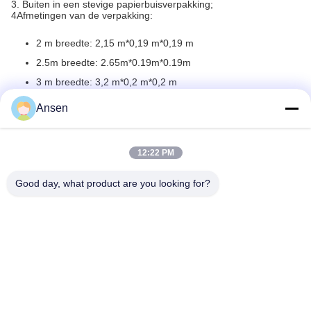
3. Buiten in een stevige papierbuisverpakking;
4Afmetingen van de verpakking:
2 m breedte: 2,15 m*0,19 m*0,19 m
2.5m breedte: 2.65m*0.19m*0.19m
3 m breedte: 3,2 m*0,2 m*0,2 m
Ansen
12:22 PM
Good day, what product are you looking for?
Veelgestelde vragen
01) Welke stoffen vervaardigen jullie?
We maken:
1. polyester zonnebrandcrème ((openheid 1%, 3%, 5%, 8%, 10% 
& 12% enz.)
2. glasvezel zonnebrandcrème ((1%, 3% & 5% etc.)
3Zebra zonnebrandstof
4- Buitengewasstof.