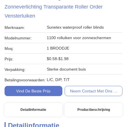
Zonneverlichting Transparante Roller Order
Vensterluiken
Sunetex waterproof roller blinds
Merknaam:
1100 rolluiken voor zonneschermen
Modelnummer:
1 BROODJE
Moq:
$0.58-$1.98
Prijs:
Sterke document buis
Verpakking:
L/C, D/P, T/T
Betalingsvoorwaarden:
Vind De Beste Prijs
Neem Contact Met Ons Op
Detailinformatie
Productbeschrijving
Detailinformatie