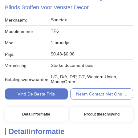
Blinds Stoffen Voor Venster Decor
Sunetex
Merknaam:
TP6
Modelnummer:
1 broodje
Moq:
$0.48-$0.98
Prijs:
Sterke document buis
Verpakking:
L/C, D/A, D/P, T/T, Western Union,
Betalingsvoorwaarden:
MoneyGram
Vind De Beste Prijs
Neem Contact Met Ons Op
Detailinformatie
Productbeschrijving
Detailinformatie