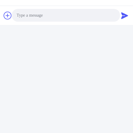
Photo
Video Call
Audio Call