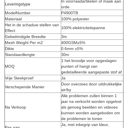
In voorraadartikelen of maak aan
Leveringstype
orde
ModelNumber
P4900TB
Materiaal
100% polyester
Het in de schaduw stellen van
100% elektriciteitspanne
Effect
Gebeëindigde Breedte
3m
Mesh Weight Per m2
400GSM±5%
Dikte
0.6mm ±5%
Standaardlengte
30m
1 het broodje voor opgeslagen
MOQ
punten of hangt van
gedetailleerde aangepaste stof af
Vrije Steekproef
Ja
Door overzees door uitdrukkelijke
Verschepende Manier
air/by
Alle problemen zullen binnen 1
jaar na verkocht worden opgelost
Na Verkoop
als genoeg beelden en videoes
kunnen worden aangeboden om
de problemen te tonen
Ja, met inbegrip van kleur,
Pas aan