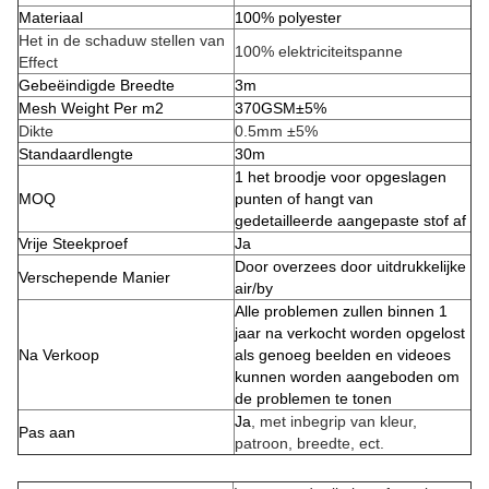
Materiaal
100% polyester
Het in de schaduw stellen van
100% elektriciteitspanne
Effect
Gebeëindigde Breedte
3m
Mesh Weight Per m2
370GSM±5%
Dikte
0.5mm ±5%
Standaardlengte
30m
1 het broodje voor opgeslagen
MOQ
punten of hangt van
gedetailleerde aangepaste stof af
Vrije Steekproef
Ja
Door overzees door uitdrukkelijke
Verschepende Manier
air/by
Alle problemen zullen binnen 1
jaar na verkocht worden opgelost
Na Verkoop
als genoeg beelden en videoes
kunnen worden aangeboden om
de problemen te tonen
Ja
, met inbegrip van kleur,
Pas aan
patroon, breedte, ect.