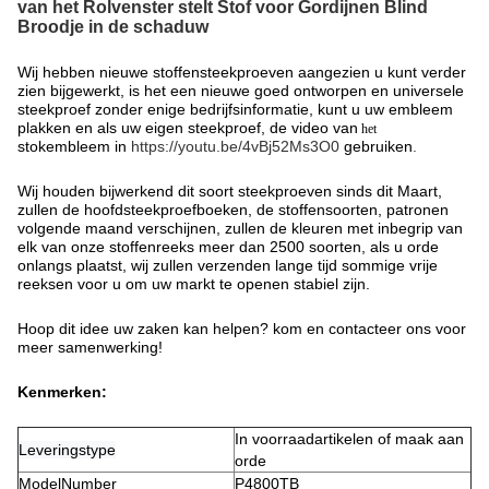
van het Rolvenster stelt Stof voor Gordijnen Blind
Broodje in de schaduw
Wij hebben nieuwe stoffensteekproeven aangezien u kunt verder
zien bijgewerkt, is het een nieuwe goed ontworpen en universele
steekproef zonder enige bedrijfsinformatie, kunt u uw embleem
plakken en als uw eigen steekproef, de video van
het
stokembleem in
https://youtu.be/4vBj52Ms3O0
gebruiken
.
Wij houden bijwerkend dit soort steekproeven sinds dit Maart,
zullen de hoofdsteekproefboeken, de stoffensoorten, patronen
volgende maand verschijnen, zullen de kleuren met inbegrip van
elk van onze stoffenreeks meer dan 2500 soorten, als u orde
onlangs plaatst, wij zullen verzenden lange tijd sommige vrije
reeksen voor u om uw markt te openen stabiel zijn.
Hoop dit idee uw zaken kan helpen? kom en contacteer ons voor
meer samenwerking!
Kenmerken
:
In voorraadartikelen of maak aan
Leveringstype
orde
ModelNumber
P4800TB