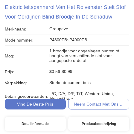
Elektriciteitspannerol Van Het Rolvenster Stelt Stof
Voor Gordijnen Blind Broodje In De Schaduw
Groupeve
Merknaam:
P4800TB~P4900TB
Modelnummer:
1 broodje voor opgeslagen punten of
hangt van verschillende stof voor
Moq:
aangepaste orde af.
$0.56-$0.99
Prijs:
Sterke document buis
Verpakking:
L/C, D/A, D/P, T/T, Western Union,
Betalingsvoorwaarden:
MoneyGram
Vind De Beste Prijs
Neem Contact Met Ons Op
Detailinformatie
Productbeschrijving