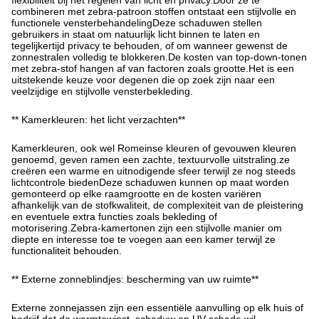
flexibiliteit bij het regelen van licht en privacy.Door ze te
combineren met zebra-patroon stoffen ontstaat een stijlvolle en
functionele vensterbehandelingDeze schaduwen stellen
gebruikers in staat om natuurlijk licht binnen te laten en
tegelijkertijd privacy te behouden, of om wanneer gewenst de
zonnestralen volledig te blokkeren.De kosten van top-down-tonen
met zebra-stof hangen af van factoren zoals grootte.Het is een
uitstekende keuze voor degenen die op zoek zijn naar een
veelzijdige en stijlvolle vensterbekleding.
** Kamerkleuren: het licht verzachten**
Kamerkleuren, ook wel Romeinse kleuren of gevouwen kleuren
genoemd, geven ramen een zachte, textuurvolle uitstraling.ze
creëren een warme en uitnodigende sfeer terwijl ze nog steeds
lichtcontrole biedenDeze schaduwen kunnen op maat worden
gemonteerd op elke raamgrootte en de kosten variëren
afhankelijk van de stofkwaliteit, de complexiteit van de pleistering
en eventuele extra functies zoals bekleding of
motorisering.Zebra-kamertonen zijn een stijlvolle manier om
diepte en interesse toe te voegen aan een kamer terwijl ze
functionaliteit behouden.
** Externe zonneblindjes: bescherming van uw ruimte**
Externe zonnejassen zijn een essentiële aanvulling op elk huis of