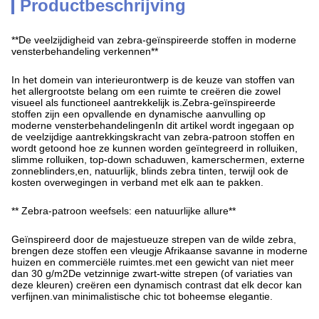
Productbeschrijving
**De veelzijdigheid van zebra-geïnspireerde stoffen in moderne
vensterbehandeling verkennen**
In het domein van interieurontwerp is de keuze van stoffen van
het allergrootste belang om een ruimte te creëren die zowel
visueel als functioneel aantrekkelijk is.Zebra-geïnspireerde
stoffen zijn een opvallende en dynamische aanvulling op
moderne vensterbehandelingenIn dit artikel wordt ingegaan op
de veelzijdige aantrekkingskracht van zebra-patroon stoffen en
wordt getoond hoe ze kunnen worden geïntegreerd in rolluiken,
slimme rolluiken, top-down schaduwen, kamerschermen, externe
zonneblinders,en, natuurlijk, blinds zebra tinten, terwijl ook de
kosten overwegingen in verband met elk aan te pakken.
** Zebra-patroon weefsels: een natuurlijke allure**
Geïnspireerd door de majestueuze strepen van de wilde zebra,
brengen deze stoffen een vleugje Afrikaanse savanne in moderne
huizen en commerciële ruimtes.met een gewicht van niet meer
dan 30 g/m2De vetzinnige zwart-witte strepen (of variaties van
deze kleuren) creëren een dynamisch contrast dat elk decor kan
verfijnen.van minimalistische chic tot boheemse elegantie.