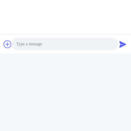
Photo
Veelgestelde vragen
Video Call
01) Welke stoffen vervaardigen jullie?
We maken:
Audio Call
1. polyester zonnebrandcrème ((openheid 1%, 3%, 5%, 8%, 10% 
& 12% enz.)
2. glasvezel zonnebrandcrème ((1%, 3% & 5% etc.)
3Zebra zonnebrandstof
4- Buitengewasstof.