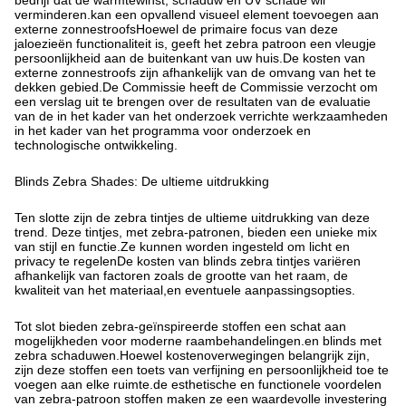
bedrijf dat de warmtewinst, schaduw en UV schade wil
verminderen.kan een opvallend visueel element toevoegen aan
externe zonnestroofsHoewel de primaire focus van deze
jaloezieën functionaliteit is, geeft het zebra patroon een vleugje
persoonlijkheid aan de buitenkant van uw huis.De kosten van
externe zonnestroofs zijn afhankelijk van de omvang van het te
dekken gebied.De Commissie heeft de Commissie verzocht om
een verslag uit te brengen over de resultaten van de evaluatie
van de in het kader van het onderzoek verrichte werkzaamheden
in het kader van het programma voor onderzoek en
technologische ontwikkeling.
Blinds Zebra Shades: De ultieme uitdrukking
Ten slotte zijn de zebra tintjes de ultieme uitdrukking van deze
trend. Deze tintjes, met zebra-patronen, bieden een unieke mix
van stijl en functie.Ze kunnen worden ingesteld om licht en
privacy te regelenDe kosten van blinds zebra tintjes variëren
afhankelijk van factoren zoals de grootte van het raam, de
kwaliteit van het materiaal,en eventuele aanpassingsopties.
Tot slot bieden zebra-geïnspireerde stoffen een schat aan
mogelijkheden voor moderne raambehandelingen.en blinds met
zebra schaduwen.Hoewel kostenoverwegingen belangrijk zijn,
zijn deze stoffen een toets van verfijning en persoonlijkheid toe te
voegen aan elke ruimte.de esthetische en functionele voordelen
van zebra-patroon stoffen maken ze een waardevolle investering