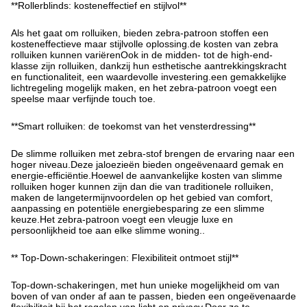
**Rollerblinds: kosteneffectief en stijlvol**
Als het gaat om rolluiken, bieden zebra-patroon stoffen een
kosteneffectieve maar stijlvolle oplossing.de kosten van zebra
rolluiken kunnen variërenOok in de midden- tot de high-end-
klasse zijn rolluiken, dankzij hun esthetische aantrekkingskracht
en functionaliteit, een waardevolle investering.een gemakkelijke
lichtregeling mogelijk maken, en het zebra-patroon voegt een
speelse maar verfijnde touch toe.
**Smart rolluiken: de toekomst van het vensterdressing**
De slimme rolluiken met zebra-stof brengen de ervaring naar een
hoger niveau.Deze jaloezieën bieden ongeëvenaard gemak en
energie-efficiëntie.Hoewel de aanvankelijke kosten van slimme
rolluiken hoger kunnen zijn dan die van traditionele rolluiken,
maken de langetermijnvoordelen op het gebied van comfort,
aanpassing en potentiële energiebesparing ze een slimme
keuze.Het zebra-patroon voegt een vleugje luxe en
persoonlijkheid toe aan elke slimme woning..
** Top-Down-schakeringen: Flexibiliteit ontmoet stijl**
Top-down-schakeringen, met hun unieke mogelijkheid om van
boven of van onder af aan te passen, bieden een ongeëvenaarde