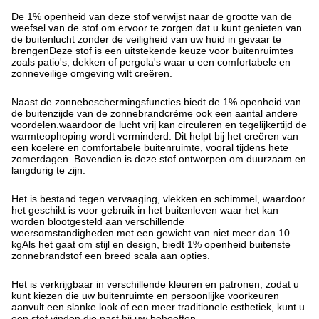
De 1% openheid van deze stof verwijst naar de grootte van de
weefsel van de stof.om ervoor te zorgen dat u kunt genieten van
de buitenlucht zonder de veiligheid van uw huid in gevaar te
brengenDeze stof is een uitstekende keuze voor buitenruimtes
zoals patio's, dekken of pergola's waar u een comfortabele en
zonneveilige omgeving wilt creëren.
Naast de zonnebeschermingsfuncties biedt de 1% openheid van
de buitenzijde van de zonnebrandcrème ook een aantal andere
voordelen.waardoor de lucht vrij kan circuleren en tegelijkertijd de
warmteophoping wordt verminderd. Dit helpt bij het creëren van
een koelere en comfortabele buitenruimte, vooral tijdens hete
zomerdagen. Bovendien is deze stof ontworpen om duurzaam en
langdurig te zijn.
Het is bestand tegen vervaaging, vlekken en schimmel, waardoor
het geschikt is voor gebruik in het buitenleven waar het kan
worden blootgesteld aan verschillende
weersomstandigheden.met een gewicht van niet meer dan 10
kgAls het gaat om stijl en design, biedt 1% openheid buitenste
zonnebrandstof een breed scala aan opties.
Het is verkrijgbaar in verschillende kleuren en patronen, zodat u
kunt kiezen die uw buitenruimte en persoonlijke voorkeuren
aanvult.een slanke look of een meer traditionele esthetiek, kunt u
een stof vinden die past bij uw behoeften.