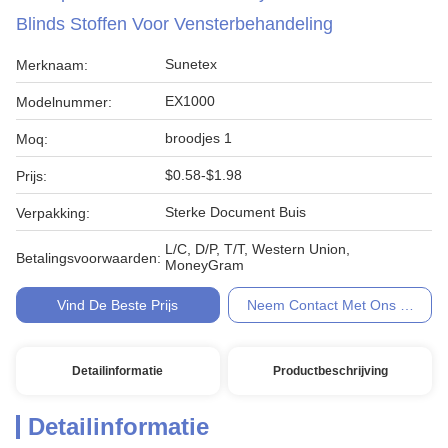
Blinds Stoffen Voor Vensterbehandeling
Sunetex
Merknaam:
EX1000
Modelnummer:
broodjes 1
Moq:
$0.58-$1.98
Prijs:
Sterke Document Buis
Verpakking:
L/C, D/P, T/T, Western Union,
Betalingsvoorwaarden:
MoneyGram
Vind De Beste Prijs
Neem Contact Met Ons Op
Detailinformatie
Productbeschrijving
Detailinformatie