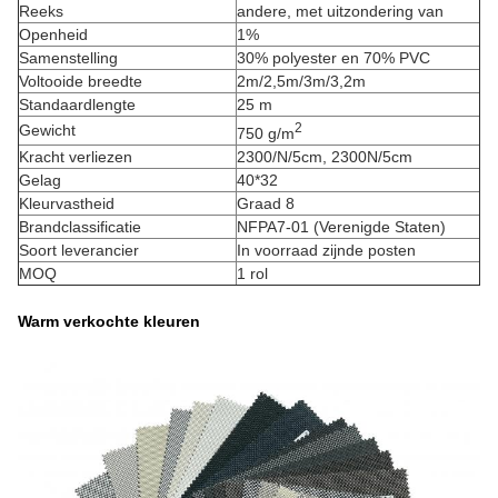
Reeks
andere, met uitzondering van
Openheid
1%
Samenstelling
30% polyester en 70% PVC
Voltooide breedte
2m/2,5m/3m/3,2m
Standaardlengte
25 m
2
Gewicht
750 g/m
Kracht verliezen
2300/N/5cm, 2300N/5cm
Gelag
40*32
Kleurvastheid
Graad 8
Brandclassificatie
NFPA7-01 (Verenigde Staten)
Soort leverancier
In voorraad zijnde posten
MOQ
1 rol
Warm verkochte kleuren