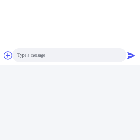
Productieproces
Photo
Video Call
Audio Call
Certificaten en tests